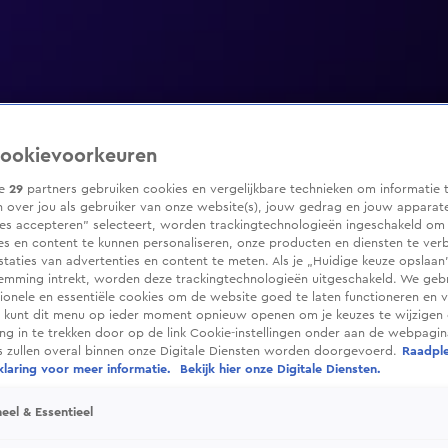
ookievoorkeuren
ze
29
partners gebruiken cookies en vergelijkbare technieken om informatie 
 over jou als gebruiker van onze website(s), jouw gedrag en jouw apparaten
ies accepteren” selecteert, worden trackingtechnologieën ingeschakeld om
es en content te kunnen personaliseren, onze producten en diensten te ver
taties van advertenties en content te meten. Als je „Huidige keuze opslaan”
temming intrekt, worden deze trackingtechnologieën uitgeschakeld. We geb
tionele en essentiële cookies om de website goed te laten functioneren en ve
 kunt dit menu op ieder moment opnieuw openen om je keuzes te wijzigen 
g in te trekken door op de link Cookie-instellingen onder aan de webpagina
es zullen overal binnen onze Digitale Diensten worden doorgevoerd.
Raadpl
laring voor meer informatie.
Bekijk hier onze Digitale Diensten.
eel & Essentieel