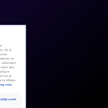
te
. Als je
 onze
beteren en
 selecteert
ruiken dan
ilig te
of om je
 te klikken.
eeg onze
Altijd actief