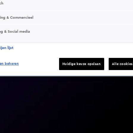
ch
sing & Commercieel
ng & Social media
Video helaas niet gevonden
jen lijst
en beheren
Huidige keuze opslaan
Alle cookie