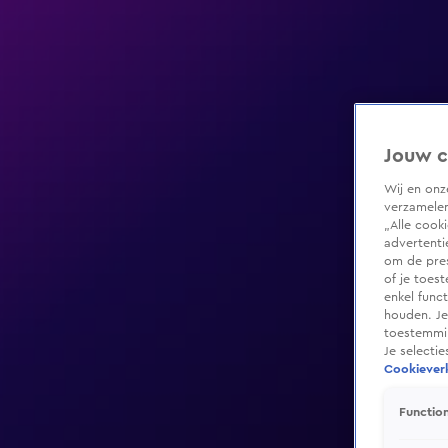
Jouw c
Wij en on
verzamelen
„Alle cook
advertenti
om de pres
of je toes
enkel func
houden. Je
toestemmin
Je selecti
Cookieverk
Function