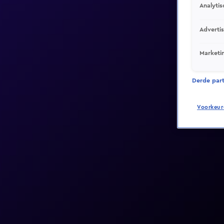
Analytis
Adverti
Marketi
Derde parti
Voorkeur