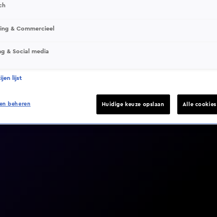
ch
sing & Commercieel
ng & Social media
Video helaas niet gevonden
jen lijst
en beheren
Huidige keuze opslaan
Alle cookie