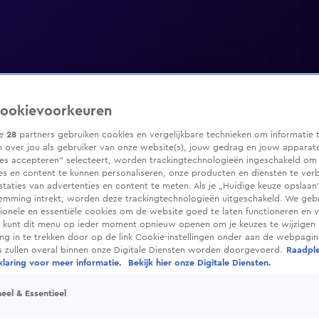
ookievoorkeuren
ze
28
partners gebruiken cookies en vergelijkbare technieken om informatie 
 over jou als gebruiker van onze website(s), jouw gedrag en jouw apparaten
ies accepteren” selecteert, worden trackingtechnologieën ingeschakeld om
es en content te kunnen personaliseren, onze producten en diensten te ver
taties van advertenties en content te meten. Als je „Huidige keuze opslaan”
temming intrekt, worden deze trackingtechnologieën uitgeschakeld. We geb
tionele en essentiële cookies om de website goed te laten functioneren en ve
 kunt dit menu op ieder moment opnieuw openen om je keuzes te wijzigen 
g in te trekken door op de link Cookie-instellingen onder aan de webpagina
es zullen overal binnen onze Digitale Diensten worden doorgevoerd.
Raadpl
laring voor meer informatie.
Bekijk hier onze Digitale Diensten.
eel & Essentieel