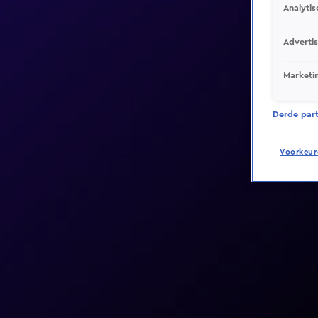
Analytis
Adverti
Marketi
Derde parti
Voorkeur