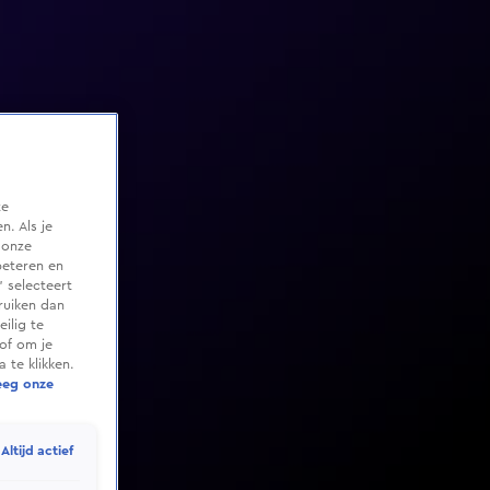
te
. Als je
 onze
beteren en
 selecteert
ruiken dan
ilig te
of om je
 te klikken.
eeg onze
Altijd actief