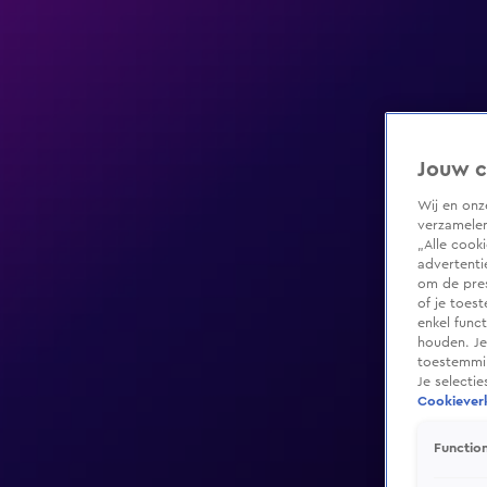
Jouw c
Wij en on
verzamelen
„Alle cook
advertenti
om de pres
of je toes
enkel func
houden. Je
toestemmin
Je selecti
Cookieverk
Function