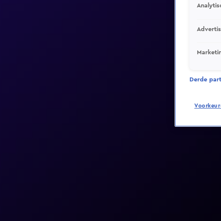
Analytis
Adverti
Marketi
Derde parti
Voorkeur