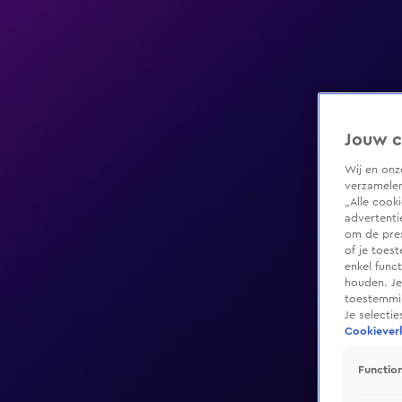
Jouw c
Wij en on
verzamelen
„Alle cook
advertenti
om de pres
of je toes
enkel func
houden. Je
toestemmin
Je selecti
Cookieverk
Function