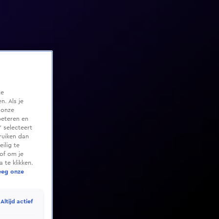
te
. Als je
 onze
beteren en
 selecteert
ruiken dan
ilig te
of om je
 te klikken.
eeg onze
Altijd actief