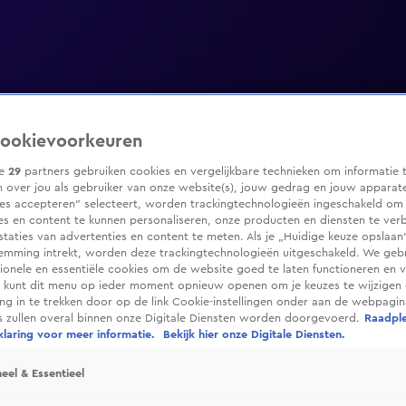
ookievoorkeuren
ze
29
partners gebruiken cookies en vergelijkbare technieken om informatie 
 over jou als gebruiker van onze website(s), jouw gedrag en jouw apparaten
ies accepteren” selecteert, worden trackingtechnologieën ingeschakeld om
es en content te kunnen personaliseren, onze producten en diensten te ver
taties van advertenties en content te meten. Als je „Huidige keuze opslaan”
temming intrekt, worden deze trackingtechnologieën uitgeschakeld. We geb
tionele en essentiële cookies om de website goed te laten functioneren en ve
 kunt dit menu op ieder moment opnieuw openen om je keuzes te wijzigen 
g in te trekken door op de link Cookie-instellingen onder aan de webpagina
es zullen overal binnen onze Digitale Diensten worden doorgevoerd.
Raadpl
laring voor meer informatie.
Bekijk hier onze Digitale Diensten.
eel & Essentieel