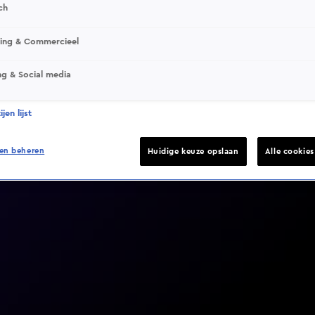
ch
sing & Commercieel
ng & Social media
Video helaas niet gevonden
jen lijst
en beheren
Huidige keuze opslaan
Alle cookie