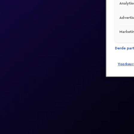
Analytis
Adverti
Marketi
Derde parti
Voorkeur