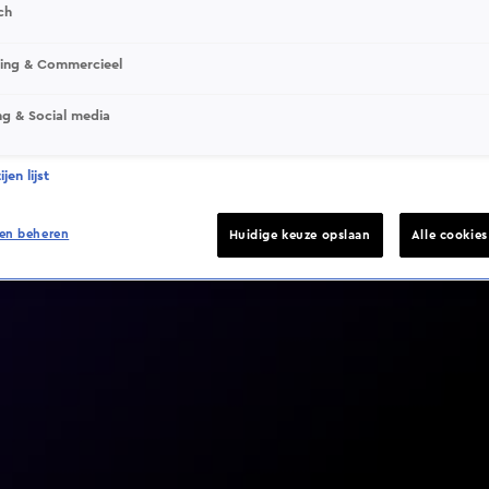
ch
sing & Commercieel
ng & Social media
Video helaas niet gevonden
jen lijst
en beheren
Huidige keuze opslaan
Alle cookie