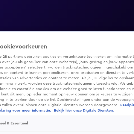
ookievoorkeuren
ze
28
partners gebruiken cookies en vergelijkbare technieken om informatie 
 over jou als gebruiker van onze website(s), jouw gedrag en jouw apparaten
ies accepteren” selecteert, worden trackingtechnologieën ingeschakeld om
es en content te kunnen personaliseren, onze producten en diensten te ver
taties van advertenties en content te meten. Als je „Huidige keuze opslaan”
temming intrekt, worden deze trackingtechnologieën uitgeschakeld. We geb
tionele en essentiële cookies om de website goed te laten functioneren en ve
 kunt dit menu op ieder moment opnieuw openen om je keuzes te wijzigen 
g in te trekken door op de link Cookie-instellingen onder aan de webpagina
es zullen overal binnen onze Digitale Diensten worden doorgevoerd.
Raadpl
laring voor meer informatie.
Bekijk hier onze Digitale Diensten.
eel & Essentieel