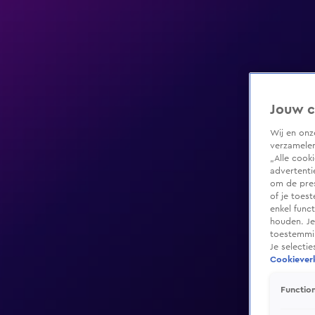
Jouw c
Wij en on
verzamelen
„Alle cook
advertenti
om de pres
of je toes
enkel func
houden. Je
toestemmin
Je selecti
Cookieverk
Function