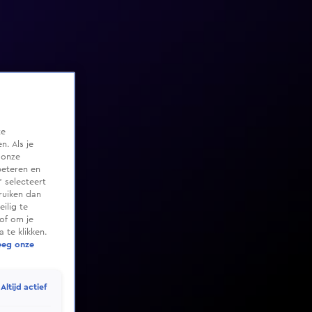
te
. Als je
 onze
beteren en
 selecteert
ruiken dan
ilig te
of om je
 te klikken.
eeg onze
Altijd actief