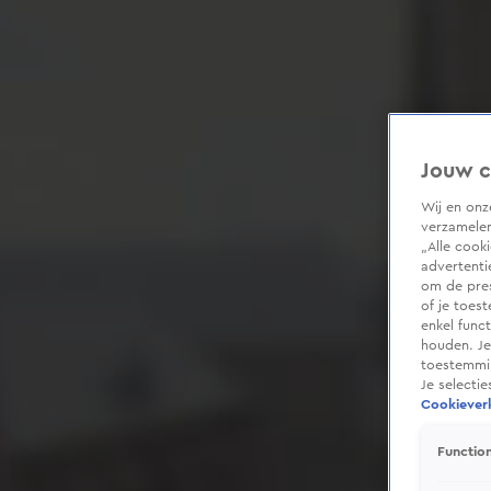
Jouw c
Wij en on
verzamelen
„Alle cook
advertenti
om de pres
of je toes
enkel func
houden. Je
toestemmin
Je selecti
Cookieverk
Function