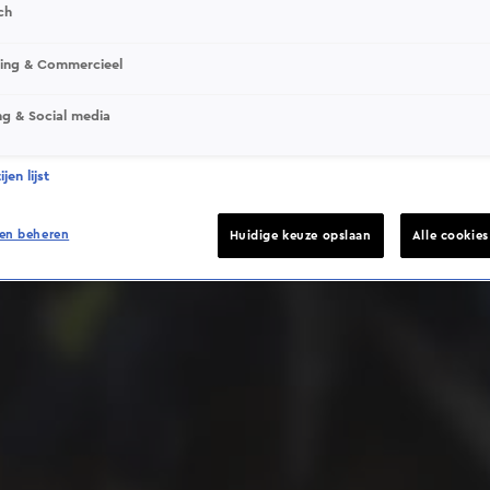
ch
sing & Commercieel
ng & Social media
Deze video is niet beschikbaar op je huidige locatie
jen lijst
en beheren
Huidige keuze opslaan
Alle cookie