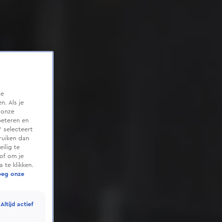
te
. Als je
 onze
beteren en
 selecteert
ruiken dan
ilig te
of om je
 te klikken.
eeg onze
Altijd actief