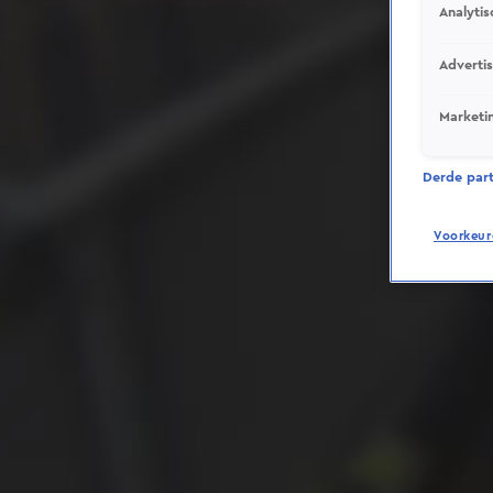
Analytis
Adverti
Marketi
Derde parti
Voorkeur