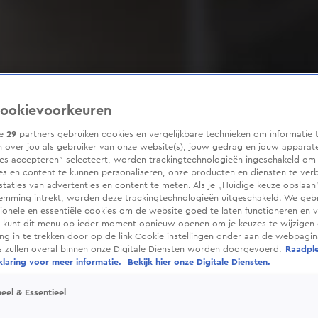
ookievoorkeuren
ze
29
partners gebruiken cookies en vergelijkbare technieken om informatie 
 over jou als gebruiker van onze website(s), jouw gedrag en jouw apparaten
ies accepteren” selecteert, worden trackingtechnologieën ingeschakeld om
es en content te kunnen personaliseren, onze producten en diensten te ver
taties van advertenties en content te meten. Als je „Huidige keuze opslaan”
temming intrekt, worden deze trackingtechnologieën uitgeschakeld. We geb
tionele en essentiële cookies om de website goed te laten functioneren en ve
 kunt dit menu op ieder moment opnieuw openen om je keuzes te wijzigen 
g in te trekken door op de link Cookie-instellingen onder aan de webpagina
es zullen overal binnen onze Digitale Diensten worden doorgevoerd.
Raadpl
laring voor meer informatie.
Bekijk hier onze Digitale Diensten.
eel & Essentieel