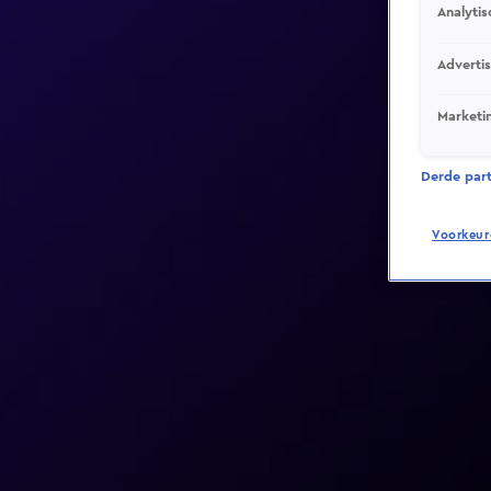
Analytis
Adverti
Marketi
Derde parti
Voorkeur