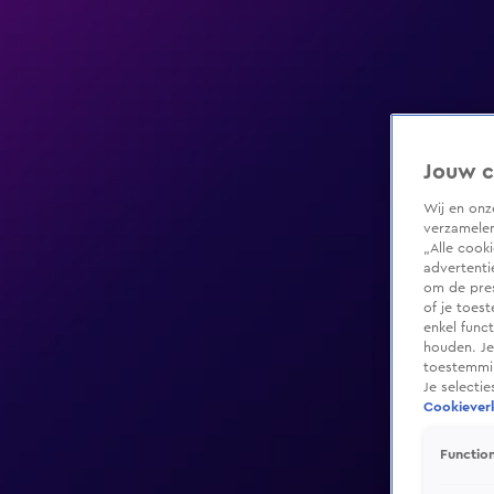
Jouw c
Wij en on
verzamelen
„Alle cook
advertenti
om de pres
of je toes
enkel func
houden. Je
toestemmin
Je selecti
Cookieverk
Function