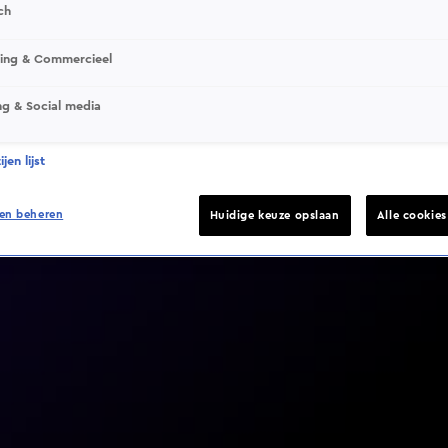
ch
sing & Commercieel
ng & Social media
Video helaas niet gevonden
jen lijst
en beheren
Huidige keuze opslaan
Alle cookie