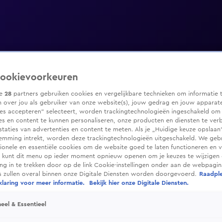
ookievoorkeuren
ze
28
partners gebruiken cookies en vergelijkbare technieken om informatie 
 over jou als gebruiker van onze website(s), jouw gedrag en jouw apparaten
ies accepteren” selecteert, worden trackingtechnologieën ingeschakeld om
es en content te kunnen personaliseren, onze producten en diensten te ver
taties van advertenties en content te meten. Als je „Huidige keuze opslaan”
temming intrekt, worden deze trackingtechnologieën uitgeschakeld. We geb
tionele en essentiële cookies om de website goed te laten functioneren en ve
 kunt dit menu op ieder moment opnieuw openen om je keuzes te wijzigen 
g in te trekken door op de link Cookie-instellingen onder aan de webpagina
es zullen overal binnen onze Digitale Diensten worden doorgevoerd.
Raadpl
laring voor meer informatie.
Bekijk hier onze Digitale Diensten.
eel & Essentieel