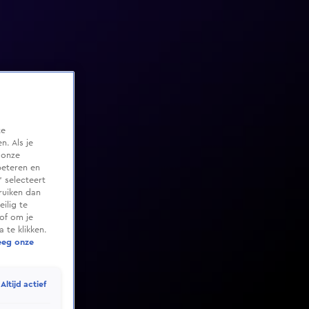
te
. Als je
 onze
beteren en
 selecteert
ruiken dan
ilig te
of om je
 te klikken.
eeg onze
Altijd actief