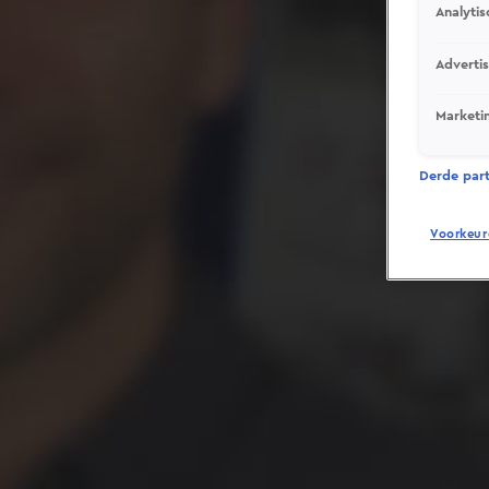
Analytis
Adverti
Marketi
Derde parti
Voorkeur