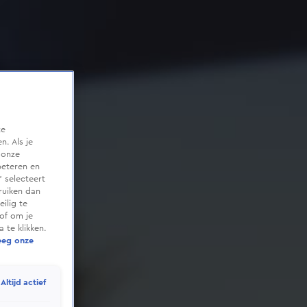
te
. Als je
 onze
beteren en
 selecteert
ruiken dan
ilig te
of om je
 te klikken.
eeg onze
Altijd actief