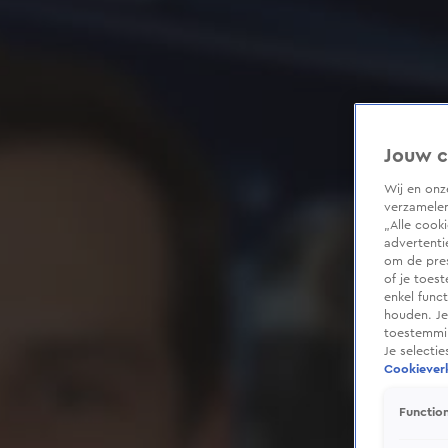
Jouw c
Wij en on
verzamelen
„Alle cook
advertenti
om de pres
of je toes
enkel func
houden. Je
toestemmin
Je selecti
Cookieverk
Function