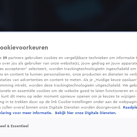
ookievoorkeuren
ze
29
partners gebruiken cookies en vergelijkbare technieken om informatie 
 over jou als gebruiker van onze website(s), jouw gedrag en jouw apparaten
ies accepteren” selecteert, worden trackingtechnologieën ingeschakeld om
es en content te kunnen personaliseren, onze producten en diensten te ver
taties van advertenties en content te meten. Als je „Huidige keuze opslaan”
temming intrekt, worden deze trackingtechnologieën uitgeschakeld. We geb
tionele en essentiële cookies om de website goed te laten functioneren en ve
 kunt dit menu op ieder moment opnieuw openen om je keuzes te wijzigen 
g in te trekken door op de link Cookie-instellingen onder aan de webpagina
es zullen overal binnen onze Digitale Diensten worden doorgevoerd.
Raadpl
laring voor meer informatie.
Bekijk hier onze Digitale Diensten.
eel & Essentieel