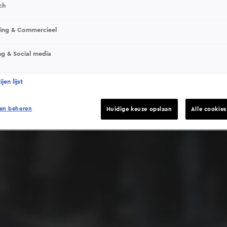
ch
sing & Commercieel
ng & Social media
Deze video is niet beschikbaar op je huidige locatie
jen lijst
en beheren
Huidige keuze opslaan
Alle cookie