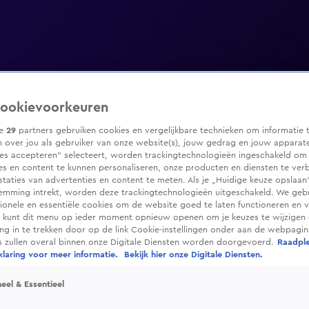
ookievoorkeuren
ze
29
partners gebruiken cookies en vergelijkbare technieken om informatie 
 over jou als gebruiker van onze website(s), jouw gedrag en jouw apparaten
ies accepteren” selecteert, worden trackingtechnologieën ingeschakeld om
es en content te kunnen personaliseren, onze producten en diensten te ver
taties van advertenties en content te meten. Als je „Huidige keuze opslaan”
temming intrekt, worden deze trackingtechnologieën uitgeschakeld. We geb
tionele en essentiële cookies om de website goed te laten functioneren en ve
 kunt dit menu op ieder moment opnieuw openen om je keuzes te wijzigen 
g in te trekken door op de link Cookie-instellingen onder aan de webpagina
es zullen overal binnen onze Digitale Diensten worden doorgevoerd.
Raadpl
laring voor meer informatie.
Bekijk hier onze Digitale Diensten.
eel & Essentieel