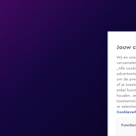
Jouw c
Wij en on
verzamelen
„Alle cook
advertenti
om de pres
of je toes
enkel func
houden. Je
toestemmin
Je selecti
Cookieverk
Function