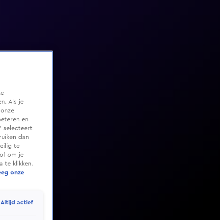
te
. Als je
 onze
beteren en
 selecteert
ruiken dan
ilig te
of om je
 te klikken.
eeg onze
Altijd actief