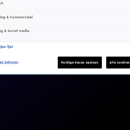
ch
sing & Commercieel
ng & Social media
Video helaas niet gevonden
jen lijst
en beheren
Huidige keuze opslaan
Alle cookie