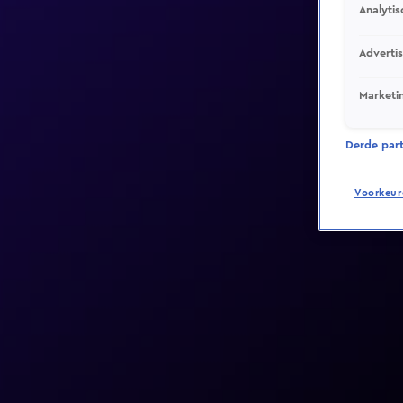
Analytis
Adverti
Marketi
Derde parti
Voorkeur