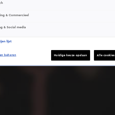
ch
sing & Commercieel
ng & Social media
Deze video is niet beschikbaar op je huidige locatie
jen lijst
en beheren
Huidige keuze opslaan
Alle cookie