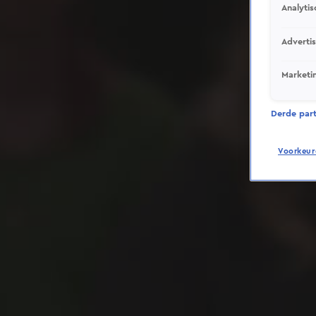
Analytis
Adverti
Marketi
Derde parti
Voorkeur