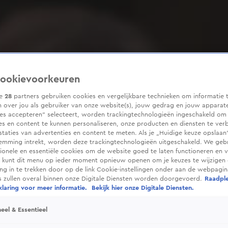
ookievoorkeuren
ze
28
partners gebruiken cookies en vergelijkbare technieken om informatie 
 over jou als gebruiker van onze website(s), jouw gedrag en jouw apparaten
ies accepteren” selecteert, worden trackingtechnologieën ingeschakeld om
es en content te kunnen personaliseren, onze producten en diensten te ver
taties van advertenties en content te meten. Als je „Huidige keuze opslaan”
temming intrekt, worden deze trackingtechnologieën uitgeschakeld. We geb
tionele en essentiële cookies om de website goed te laten functioneren en ve
 kunt dit menu op ieder moment opnieuw openen om je keuzes te wijzigen 
g in te trekken door op de link Cookie-instellingen onder aan de webpagina
es zullen overal binnen onze Digitale Diensten worden doorgevoerd.
Raadpl
laring voor meer informatie.
Bekijk hier onze Digitale Diensten.
eel & Essentieel