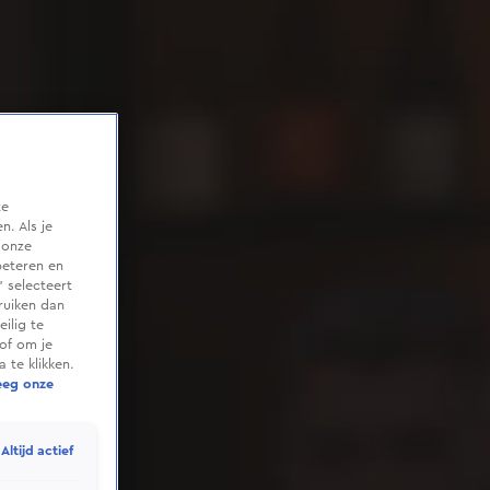
te
. Als je
 onze
beteren en
 selecteert
ruiken dan
ilig te
of om je
 te klikken.
eeg onze
Altijd actief