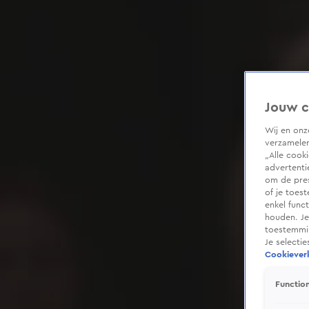
Jouw c
Wij en on
verzamelen
„Alle cook
advertenti
om de pres
of je toes
enkel func
houden. Je
toestemmin
Je selecti
Cookieverk
Function