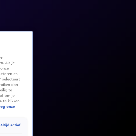
te
. Als je
 onze
beteren en
 selecteert
ruiken dan
ilig te
of om je
 te klikken.
eeg onze
Altijd actief