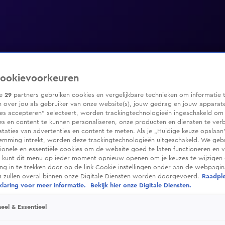
ookievoorkeuren
ze
29
partners gebruiken cookies en vergelijkbare technieken om informatie 
 over jou als gebruiker van onze website(s), jouw gedrag en jouw apparaten
ies accepteren” selecteert, worden trackingtechnologieën ingeschakeld om
es en content te kunnen personaliseren, onze producten en diensten te ver
taties van advertenties en content te meten. Als je „Huidige keuze opslaan”
temming intrekt, worden deze trackingtechnologieën uitgeschakeld. We geb
tionele en essentiële cookies om de website goed te laten functioneren en ve
 kunt dit menu op ieder moment opnieuw openen om je keuzes te wijzigen 
g in te trekken door op de link Cookie-instellingen onder aan de webpagina
es zullen overal binnen onze Digitale Diensten worden doorgevoerd.
Raadpl
laring voor meer informatie.
Bekijk hier onze Digitale Diensten.
eel & Essentieel