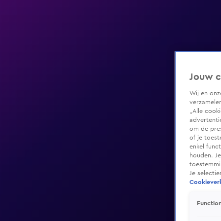
Jouw c
Wij en on
verzamelen
„Alle cook
advertenti
om de pres
of je toes
enkel func
houden. Je
toestemmin
Je selecti
Cookieverk
Function