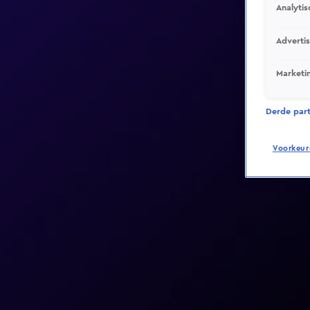
Analytis
Adverti
Marketi
Derde parti
Voorkeur