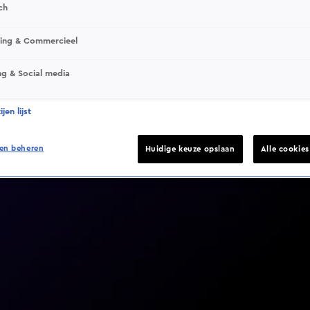
ch
sing & Commercieel
ng & Social media
Video helaas niet gevonden
jen lijst
en beheren
Huidige keuze opslaan
Alle cookie