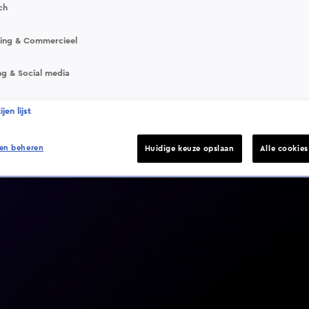
ch
sing & Commercieel
ng & Social media
Video helaas niet gevonden
jen lijst
en beheren
Huidige keuze opslaan
Alle cookie