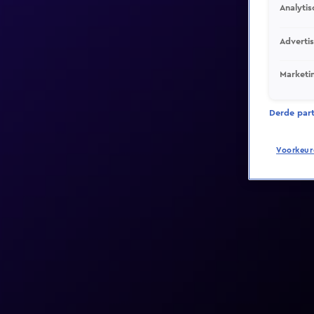
Analytis
Adverti
Marketi
Derde parti
Voorkeur