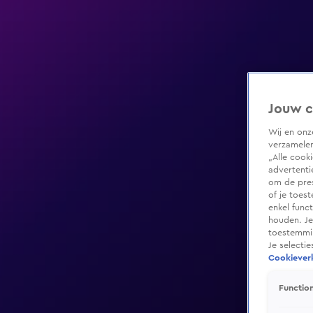
Jouw c
Wij en on
verzamelen
„Alle cook
advertenti
om de pres
of je toes
enkel func
houden. Je
toestemmin
Je selecti
Cookieverk
Function