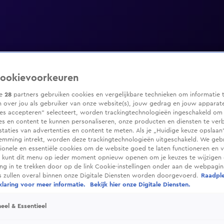
ookievoorkeuren
ze
28
partners gebruiken cookies en vergelijkbare technieken om informatie 
 over jou als gebruiker van onze website(s), jouw gedrag en jouw apparaten
ies accepteren” selecteert, worden trackingtechnologieën ingeschakeld om
es en content te kunnen personaliseren, onze producten en diensten te ver
taties van advertenties en content te meten. Als je „Huidige keuze opslaan”
temming intrekt, worden deze trackingtechnologieën uitgeschakeld. We geb
tionele en essentiële cookies om de website goed te laten functioneren en ve
 kunt dit menu op ieder moment opnieuw openen om je keuzes te wijzigen 
g in te trekken door op de link Cookie-instellingen onder aan de webpagina
es zullen overal binnen onze Digitale Diensten worden doorgevoerd.
Raadpl
laring voor meer informatie.
Bekijk hier onze Digitale Diensten.
eel & Essentieel