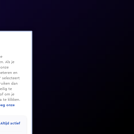
te
. Als je
 onze
beteren en
 selecteert
ruiken dan
ilig te
of om je
 te klikken.
eeg onze
Altijd actief