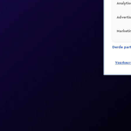
Analytis
Adverti
Marketi
Derde parti
Voorkeur