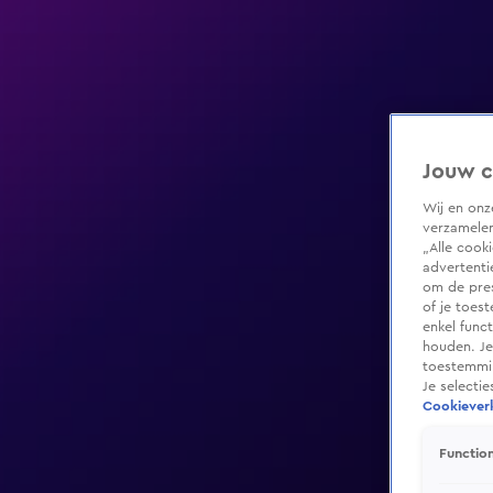
Jouw c
Wij en on
verzamelen
„Alle cook
advertenti
om de pres
of je toes
enkel func
houden. Je
toestemmin
Je selecti
Cookieverk
Function