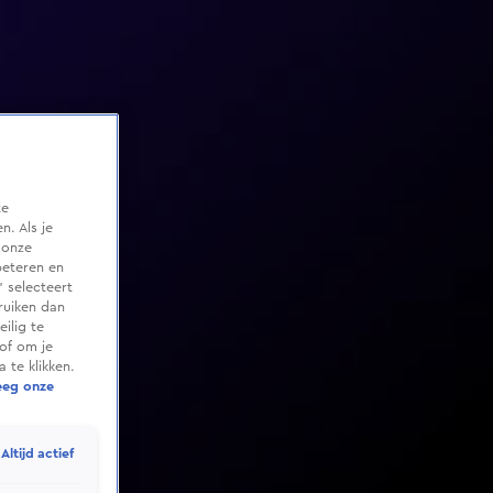
te
. Als je
 onze
beteren en
 selecteert
ruiken dan
ilig te
of om je
 te klikken.
eeg onze
Altijd actief