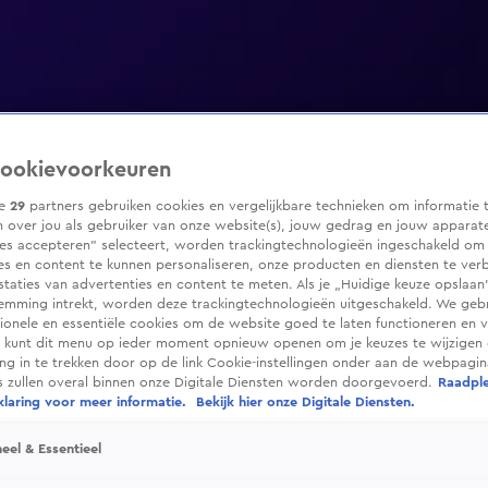
ookievoorkeuren
ze
29
partners gebruiken cookies en vergelijkbare technieken om informatie 
 over jou als gebruiker van onze website(s), jouw gedrag en jouw apparaten
ies accepteren” selecteert, worden trackingtechnologieën ingeschakeld om
es en content te kunnen personaliseren, onze producten en diensten te ver
taties van advertenties en content te meten. Als je „Huidige keuze opslaan”
temming intrekt, worden deze trackingtechnologieën uitgeschakeld. We geb
tionele en essentiële cookies om de website goed te laten functioneren en ve
 kunt dit menu op ieder moment opnieuw openen om je keuzes te wijzigen 
g in te trekken door op de link Cookie-instellingen onder aan de webpagina
es zullen overal binnen onze Digitale Diensten worden doorgevoerd.
Raadpl
laring voor meer informatie.
Bekijk hier onze Digitale Diensten.
eel & Essentieel