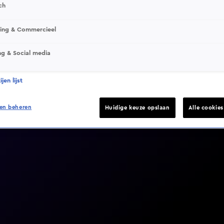
ch
sing & Commercieel
ng & Social media
Video helaas niet gevonden
jen lijst
en beheren
Huidige keuze opslaan
Alle cookie