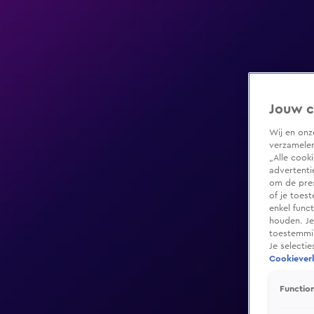
Jouw c
Wij en on
verzamelen
„Alle cook
advertenti
om de pres
of je toes
enkel func
houden. Je
toestemmin
Je selecti
Cookieverk
Function