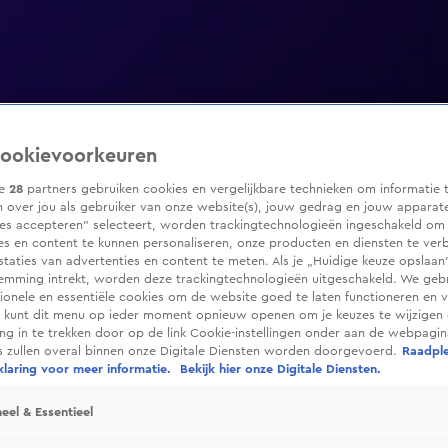
ookievoorkeuren
ze
28
partners gebruiken cookies en vergelijkbare technieken om informatie 
 over jou als gebruiker van onze website(s), jouw gedrag en jouw apparaten
ies accepteren” selecteert, worden trackingtechnologieën ingeschakeld om
es en content te kunnen personaliseren, onze producten en diensten te ver
taties van advertenties en content te meten. Als je „Huidige keuze opslaan”
temming intrekt, worden deze trackingtechnologieën uitgeschakeld. We geb
tionele en essentiële cookies om de website goed te laten functioneren en ve
 kunt dit menu op ieder moment opnieuw openen om je keuzes te wijzigen 
g in te trekken door op de link Cookie-instellingen onder aan de webpagina
es zullen overal binnen onze Digitale Diensten worden doorgevoerd.
Raadpl
laring voor meer informatie.
Bekijk hier onze Digitale Diensten.
eel & Essentieel