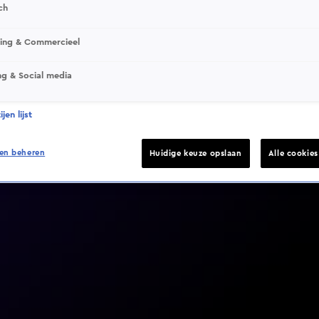
ch
sing & Commercieel
ng & Social media
Video helaas niet gevonden
jen lijst
en beheren
Huidige keuze opslaan
Alle cookie