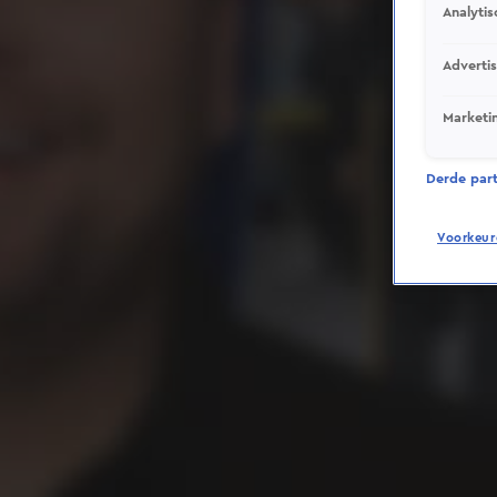
Analytis
Adverti
Marketi
Derde parti
Voorkeur