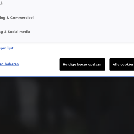
ch
sing & Commercieel
ng & Social media
Deze video is niet beschikbaar op je huidige locatie
jen lijst
en beheren
Huidige keuze opslaan
Alle cookie