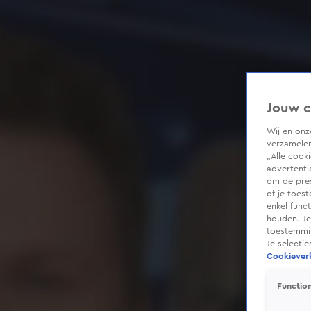
Jouw c
Wij en on
verzamelen
„Alle cook
advertenti
om de pres
of je toes
enkel func
houden. Je
toestemmin
Je selecti
Cookieverk
Function