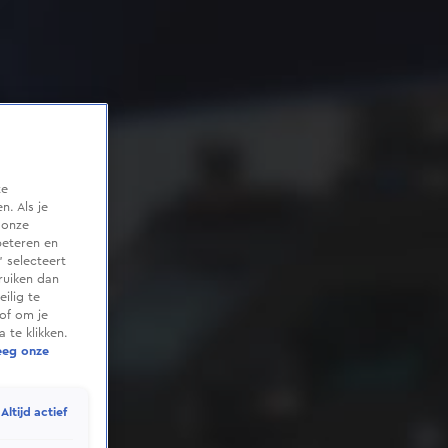
te
. Als je
 onze
beteren en
 selecteert
ruiken dan
ilig te
of om je
 te klikken.
eeg onze
Altijd actief