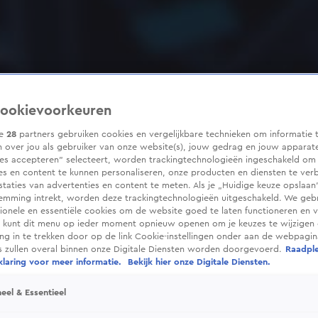
ookievoorkeuren
ze
28
partners gebruiken cookies en vergelijkbare technieken om informatie 
 over jou als gebruiker van onze website(s), jouw gedrag en jouw apparaten
ies accepteren” selecteert, worden trackingtechnologieën ingeschakeld om
es en content te kunnen personaliseren, onze producten en diensten te ver
taties van advertenties en content te meten. Als je „Huidige keuze opslaan”
temming intrekt, worden deze trackingtechnologieën uitgeschakeld. We geb
tionele en essentiële cookies om de website goed te laten functioneren en ve
 kunt dit menu op ieder moment opnieuw openen om je keuzes te wijzigen 
g in te trekken door op de link Cookie-instellingen onder aan de webpagina
es zullen overal binnen onze Digitale Diensten worden doorgevoerd.
Raadpl
laring voor meer informatie.
Bekijk hier onze Digitale Diensten.
eel & Essentieel