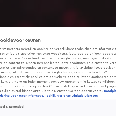
ookievoorkeuren
ze
29
partners gebruiken cookies en vergelijkbare technieken om informatie 
 over jou als gebruiker van onze website(s), jouw gedrag en jouw apparaten
ies accepteren” selecteert, worden trackingtechnologieën ingeschakeld om
es en content te kunnen personaliseren, onze producten en diensten te ver
taties van advertenties en content te meten. Als je „Huidige keuze opslaan”
temming intrekt, worden deze trackingtechnologieën uitgeschakeld. We geb
tionele en essentiële cookies om de website goed te laten functioneren en ve
 kunt dit menu op ieder moment opnieuw openen om je keuzes te wijzigen 
g in te trekken door op de link Cookie-instellingen onder aan de webpagina
es zullen overal binnen onze Digitale Diensten worden doorgevoerd.
Raadpl
laring voor meer informatie.
Bekijk hier onze Digitale Diensten.
eel & Essentieel