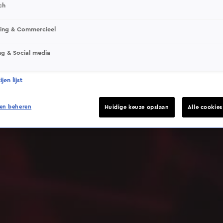
ch
sing & Commercieel
ng & Social media
Deze video is niet beschikbaar op je huidige locatie
jen lijst
en beheren
Huidige keuze opslaan
Alle cookie