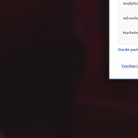
Analytis
Adverti
Marketi
Derde parti
Voorkeur