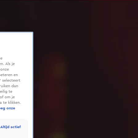
te
. Als je
 onze
beteren en
 selecteert
ruiken dan
ilig te
of om je
 te klikken.
eeg onze
Altijd actief