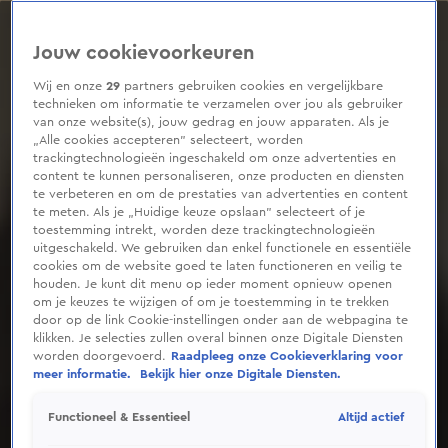
0
seconds
of
Jouw cookievoorkeuren
1
minute,
5
Wij en onze
29
partners gebruiken cookies en vergelijkbare
seconds
technieken om informatie te verzamelen over jou als gebruiker
van onze website(s), jouw gedrag en jouw apparaten. Als je
„Alle cookies accepteren” selecteert, worden
trackingtechnologieën ingeschakeld om onze advertenties en
content te kunnen personaliseren, onze producten en diensten
te verbeteren en om de prestaties van advertenties en content
te meten. Als je „Huidige keuze opslaan” selecteert of je
toestemming intrekt, worden deze trackingtechnologieën
uitgeschakeld. We gebruiken dan enkel functionele en essentiële
cookies om de website goed te laten functioneren en veilig te
houden. Je kunt dit menu op ieder moment opnieuw openen
om je keuzes te wijzigen of om je toestemming in te trekken
door op de link Cookie-instellingen onder aan de webpagina te
klikken. Je selecties zullen overal binnen onze Digitale Diensten
worden doorgevoerd.
Raadpleeg onze Cookieverklaring voor
meer informatie.
Bekijk hier onze Digitale Diensten.
Altijd actief
Functioneel & Essentieel