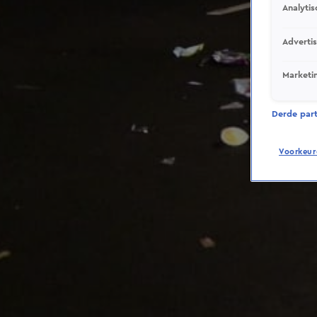
Analytis
Adverti
Marketi
Derde parti
Voorkeur