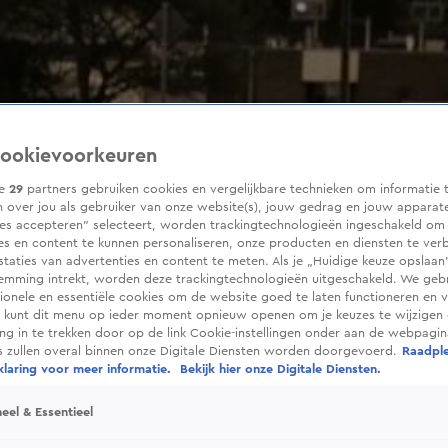
ookievoorkeuren
ze
29
partners gebruiken cookies en vergelijkbare technieken om informatie 
 over jou als gebruiker van onze website(s), jouw gedrag en jouw apparaten
ies accepteren” selecteert, worden trackingtechnologieën ingeschakeld om
es en content te kunnen personaliseren, onze producten en diensten te ver
taties van advertenties en content te meten. Als je „Huidige keuze opslaan”
temming intrekt, worden deze trackingtechnologieën uitgeschakeld. We geb
tionele en essentiële cookies om de website goed te laten functioneren en ve
 kunt dit menu op ieder moment opnieuw openen om je keuzes te wijzigen 
g in te trekken door op de link Cookie-instellingen onder aan de webpagina
es zullen overal binnen onze Digitale Diensten worden doorgevoerd.
Raadpl
laring voor meer informatie.
Bekijk hier onze Digitale Diensten.
eel & Essentieel