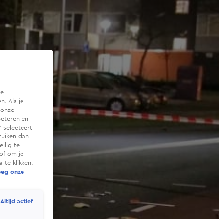
te
. Als je
 onze
beteren en
 selecteert
ruiken dan
ilig te
of om je
 te klikken.
eeg onze
Altijd actief