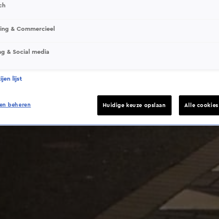
ch
This video file cannot be played.
sing & Commercieel
(Error Code: 232011)
ng & Social media
jen lijst
en beheren
Huidige keuze opslaan
Alle cookie