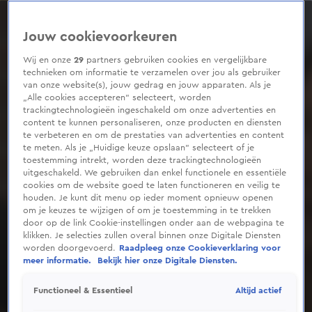
0
seconds
of
Jouw cookievoorkeuren
16
minutes,
20
Wij en onze
29
partners gebruiken cookies en vergelijkbare
seconds
technieken om informatie te verzamelen over jou als gebruiker
van onze website(s), jouw gedrag en jouw apparaten. Als je
„Alle cookies accepteren” selecteert, worden
trackingtechnologieën ingeschakeld om onze advertenties en
content te kunnen personaliseren, onze producten en diensten
te verbeteren en om de prestaties van advertenties en content
te meten. Als je „Huidige keuze opslaan” selecteert of je
toestemming intrekt, worden deze trackingtechnologieën
uitgeschakeld. We gebruiken dan enkel functionele en essentiële
cookies om de website goed te laten functioneren en veilig te
houden. Je kunt dit menu op ieder moment opnieuw openen
om je keuzes te wijzigen of om je toestemming in te trekken
door op de link Cookie-instellingen onder aan de webpagina te
klikken. Je selecties zullen overal binnen onze Digitale Diensten
worden doorgevoerd.
Raadpleeg onze Cookieverklaring voor
meer informatie.
Bekijk hier onze Digitale Diensten.
Altijd actief
Functioneel & Essentieel