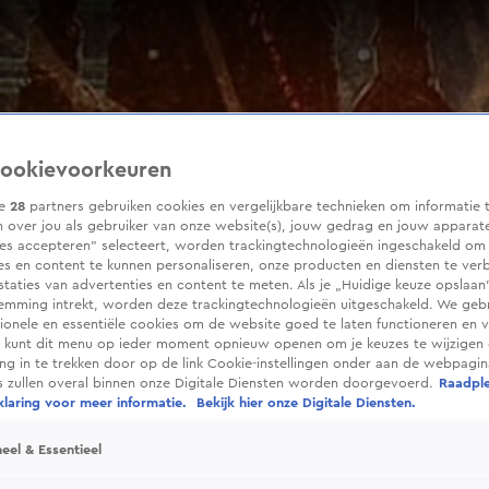
ookievoorkeuren
ze
28
partners gebruiken cookies en vergelijkbare technieken om informatie 
 over jou als gebruiker van onze website(s), jouw gedrag en jouw apparaten
ies accepteren” selecteert, worden trackingtechnologieën ingeschakeld om
es en content te kunnen personaliseren, onze producten en diensten te ver
taties van advertenties en content te meten. Als je „Huidige keuze opslaan”
temming intrekt, worden deze trackingtechnologieën uitgeschakeld. We geb
tionele en essentiële cookies om de website goed te laten functioneren en ve
 kunt dit menu op ieder moment opnieuw openen om je keuzes te wijzigen 
g in te trekken door op de link Cookie-instellingen onder aan de webpagina
es zullen overal binnen onze Digitale Diensten worden doorgevoerd.
Raadpl
laring voor meer informatie.
Bekijk hier onze Digitale Diensten.
eel & Essentieel