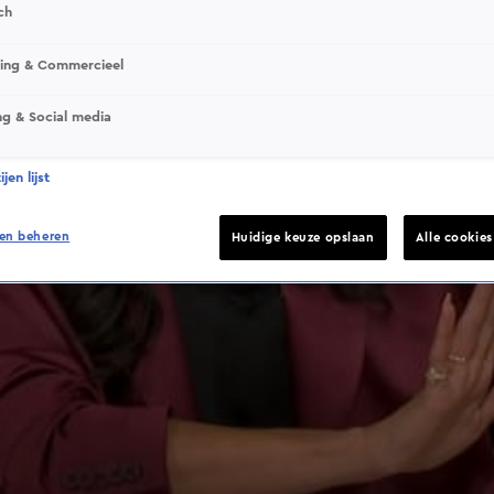
ch
sing & Commercieel
ng & Social media
jen lijst
en beheren
Huidige keuze opslaan
Alle cookie