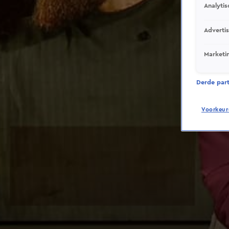
Analytis
Adverti
Marketi
Derde parti
Voorkeur