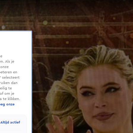
te
. Als je
 onze
beteren en
 selecteert
ruiken dan
ilig te
of om je
 te klikken.
eeg onze
Altijd actief