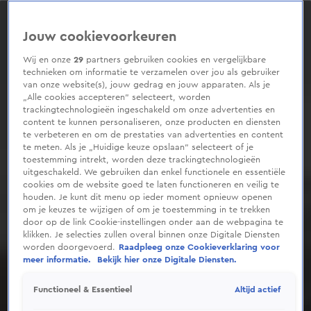
0
seconds
of
Jouw cookievoorkeuren
30
seconds
Wij en onze
29
partners gebruiken cookies en vergelijkbare
technieken om informatie te verzamelen over jou als gebruiker
van onze website(s), jouw gedrag en jouw apparaten. Als je
„Alle cookies accepteren” selecteert, worden
trackingtechnologieën ingeschakeld om onze advertenties en
content te kunnen personaliseren, onze producten en diensten
te verbeteren en om de prestaties van advertenties en content
te meten. Als je „Huidige keuze opslaan” selecteert of je
toestemming intrekt, worden deze trackingtechnologieën
uitgeschakeld. We gebruiken dan enkel functionele en essentiële
cookies om de website goed te laten functioneren en veilig te
houden. Je kunt dit menu op ieder moment opnieuw openen
om je keuzes te wijzigen of om je toestemming in te trekken
door op de link Cookie-instellingen onder aan de webpagina te
klikken. Je selecties zullen overal binnen onze Digitale Diensten
worden doorgevoerd.
Raadpleeg onze Cookieverklaring voor
meer informatie.
Bekijk hier onze Digitale Diensten.
Altijd actief
Functioneel & Essentieel