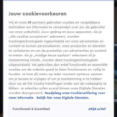
0
seconds
of
Jouw cookievoorkeuren
1
minute,
27
Wij en onze
29
partners gebruiken cookies en vergelijkbare
seconds
technieken om informatie te verzamelen over jou als gebruiker
van onze website(s), jouw gedrag en jouw apparaten. Als je
„Alle cookies accepteren” selecteert, worden
trackingtechnologieën ingeschakeld om onze advertenties en
content te kunnen personaliseren, onze producten en diensten
te verbeteren en om de prestaties van advertenties en content
te meten. Als je „Huidige keuze opslaan” selecteert of je
toestemming intrekt, worden deze trackingtechnologieën
uitgeschakeld. We gebruiken dan enkel functionele en essentiële
cookies om de website goed te laten functioneren en veilig te
houden. Je kunt dit menu op ieder moment opnieuw openen
om je keuzes te wijzigen of om je toestemming in te trekken
door op de link Cookie-instellingen onder aan de webpagina te
klikken. Je selecties zullen overal binnen onze Digitale Diensten
worden doorgevoerd.
Raadpleeg onze Cookieverklaring voor
meer informatie.
Bekijk hier onze Digitale Diensten.
Altijd actief
Functioneel & Essentieel