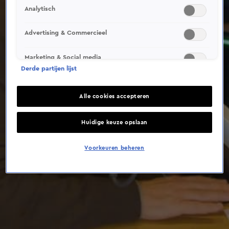
This video file cannot be
Analytisch
played.
(Error Code: 232011)
Advertising & Commercieel
Marketing & Social media
Derde partijen lijst
Alle cookies accepteren
Huidige keuze opslaan
Voorkeuren beheren