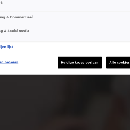
ch
sing & Commercieel
ng & Social media
Deze video is niet beschikbaar op je huidige locatie
jen lijst
en beheren
Huidige keuze opslaan
Alle cookie