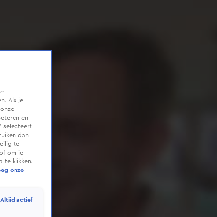
te
. Als je
 onze
beteren en
 selecteert
ruiken dan
ilig te
of om je
 te klikken.
eeg onze
Altijd actief