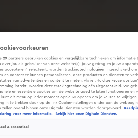
ookievoorkeuren
ze
29
partners gebruiken cookies en vergelijkbare technieken om informatie 
 over jou als gebruiker van onze website(s), jouw gedrag en jouw apparaten
ies accepteren” selecteert, worden trackingtechnologieën ingeschakeld om
es en content te kunnen personaliseren, onze producten en diensten te ver
taties van advertenties en content te meten. Als je „Huidige keuze opslaan”
temming intrekt, worden deze trackingtechnologieën uitgeschakeld. We geb
tionele en essentiële cookies om de website goed te laten functioneren en ve
 kunt dit menu op ieder moment opnieuw openen om je keuzes te wijzigen 
g in te trekken door op de link Cookie-instellingen onder aan de webpagina
es zullen overal binnen onze Digitale Diensten worden doorgevoerd.
Raadpl
laring voor meer informatie.
Bekijk hier onze Digitale Diensten.
eel & Essentieel