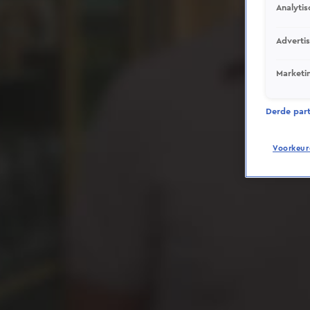
Analytis
Adverti
Marketi
Derde parti
Voorkeur