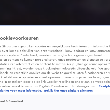
ookievoorkeuren
ze
29
partners gebruiken cookies en vergelijkbare technieken om informatie 
 over jou als gebruiker van onze website(s), jouw gedrag en jouw apparaten
ies accepteren” selecteert, worden trackingtechnologieën ingeschakeld om
es en content te kunnen personaliseren, onze producten en diensten te ver
taties van advertenties en content te meten. Als je „Huidige keuze opslaan”
temming intrekt, worden deze trackingtechnologieën uitgeschakeld. We geb
tionele en essentiële cookies om de website goed te laten functioneren en ve
 kunt dit menu op ieder moment opnieuw openen om je keuzes te wijzigen 
g in te trekken door op de link Cookie-instellingen onder aan de webpagina
es zullen overal binnen onze Digitale Diensten worden doorgevoerd.
Raadpl
laring voor meer informatie.
Bekijk hier onze Digitale Diensten.
eel & Essentieel