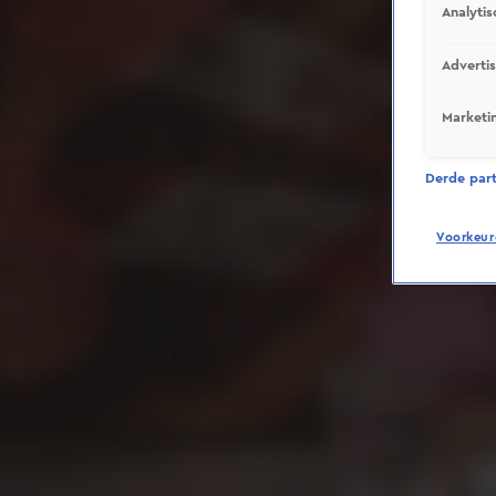
Analytis
Adverti
Marketi
Derde parti
Voorkeur