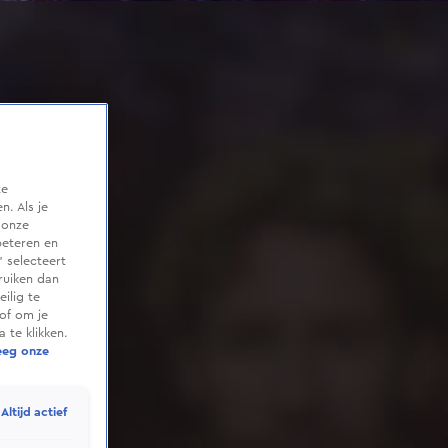
te
. Als je
 onze
beteren en
 selecteert
ruiken dan
ilig te
of om je
 te klikken.
eeg onze
Altijd actief