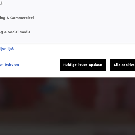
ch
sing & Commercieel
ng & Social media
Deze video is niet beschikbaar op je huidige locatie
jen lijst
en beheren
Huidige keuze opslaan
Alle cookie