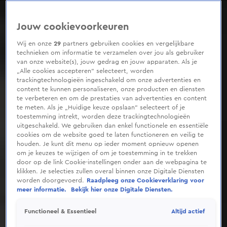
0
seconds
of
Jouw cookievoorkeuren
2
minutes,
4
Wij en onze
29
partners gebruiken cookies en vergelijkbare
seconds
technieken om informatie te verzamelen over jou als gebruiker
van onze website(s), jouw gedrag en jouw apparaten. Als je
„Alle cookies accepteren” selecteert, worden
trackingtechnologieën ingeschakeld om onze advertenties en
content te kunnen personaliseren, onze producten en diensten
te verbeteren en om de prestaties van advertenties en content
te meten. Als je „Huidige keuze opslaan” selecteert of je
toestemming intrekt, worden deze trackingtechnologieën
uitgeschakeld. We gebruiken dan enkel functionele en essentiële
cookies om de website goed te laten functioneren en veilig te
houden. Je kunt dit menu op ieder moment opnieuw openen
om je keuzes te wijzigen of om je toestemming in te trekken
door op de link Cookie-instellingen onder aan de webpagina te
klikken. Je selecties zullen overal binnen onze Digitale Diensten
worden doorgevoerd.
Raadpleeg onze Cookieverklaring voor
meer informatie.
Bekijk hier onze Digitale Diensten.
Altijd actief
Functioneel & Essentieel