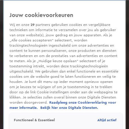
0
seconds
of
Jouw cookievoorkeuren
1
minute,
16
Wij en onze
29
partners gebruiken cookies en vergelijkbare
seconds
technieken om informatie te verzamelen over jou als gebruiker
van onze website(s), jouw gedrag en jouw apparaten. Als je
„Alle cookies accepteren” selecteert, worden
trackingtechnologieën ingeschakeld om onze advertenties en
content te kunnen personaliseren, onze producten en diensten
te verbeteren en om de prestaties van advertenties en content
te meten. Als je „Huidige keuze opslaan” selecteert of je
toestemming intrekt, worden deze trackingtechnologieën
uitgeschakeld. We gebruiken dan enkel functionele en essentiële
cookies om de website goed te laten functioneren en veilig te
houden. Je kunt dit menu op ieder moment opnieuw openen
om je keuzes te wijzigen of om je toestemming in te trekken
door op de link Cookie-instellingen onder aan de webpagina te
klikken. Je selecties zullen overal binnen onze Digitale Diensten
worden doorgevoerd.
Raadpleeg onze Cookieverklaring voor
meer informatie.
Bekijk hier onze Digitale Diensten.
Altijd actief
Functioneel & Essentieel