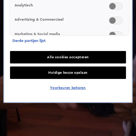
This video file cannot be
Analytisch
played.
(Error Code: 232011)
Advertising & Commercieel
Marketing & Social media
Derde partijen lijst
Alle cookies accepteren
Huidige keuze opslaan
Voorkeuren beheren