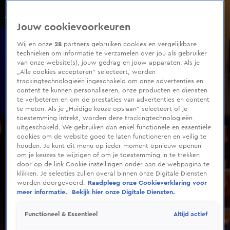
0
seconds
of
Jouw cookievoorkeuren
8
minutes,
30
Wij en onze
28
partners gebruiken cookies en vergelijkbare
seconds
technieken om informatie te verzamelen over jou als gebruiker
van onze website(s), jouw gedrag en jouw apparaten. Als je
„Alle cookies accepteren” selecteert, worden
trackingtechnologieën ingeschakeld om onze advertenties en
content te kunnen personaliseren, onze producten en diensten
te verbeteren en om de prestaties van advertenties en content
te meten. Als je „Huidige keuze opslaan” selecteert of je
toestemming intrekt, worden deze trackingtechnologieën
uitgeschakeld. We gebruiken dan enkel functionele en essentiële
cookies om de website goed te laten functioneren en veilig te
houden. Je kunt dit menu op ieder moment opnieuw openen
om je keuzes te wijzigen of om je toestemming in te trekken
door op de link Cookie-instellingen onder aan de webpagina te
klikken. Je selecties zullen overal binnen onze Digitale Diensten
worden doorgevoerd.
Raadpleeg onze Cookieverklaring voor
meer informatie.
Bekijk hier onze Digitale Diensten.
Altijd actief
Functioneel & Essentieel