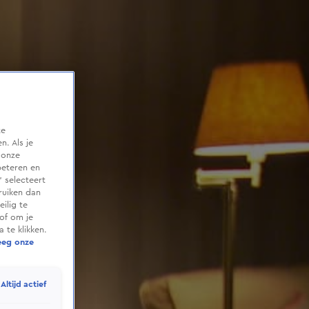
te
. Als je
 onze
beteren en
 selecteert
ruiken dan
ilig te
of om je
 te klikken.
eeg onze
Altijd actief