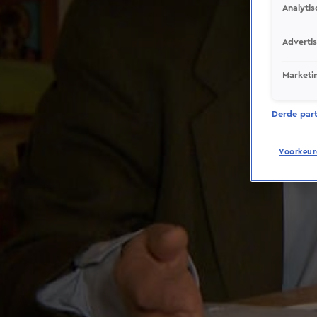
Analytis
Adverti
Marketi
Derde parti
Voorkeur