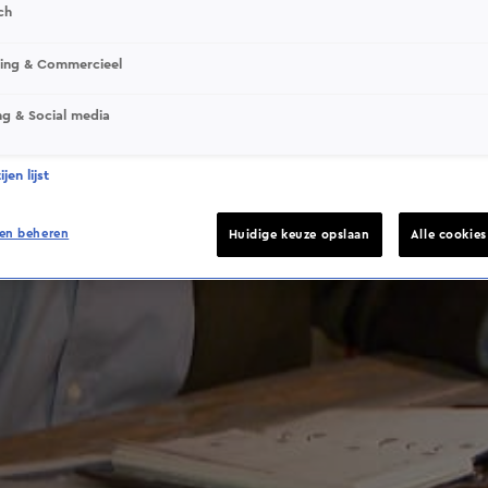
ch
This video file cannot be played.
sing & Commercieel
(Error Code: 232011)
ng & Social media
jen lijst
en beheren
Huidige keuze opslaan
Alle cookie