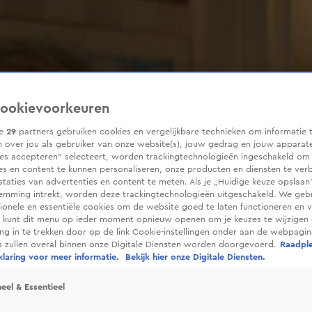
ookievoorkeuren
ze
29
partners gebruiken cookies en vergelijkbare technieken om informatie 
 over jou als gebruiker van onze website(s), jouw gedrag en jouw apparaten
ies accepteren” selecteert, worden trackingtechnologieën ingeschakeld om
es en content te kunnen personaliseren, onze producten en diensten te ver
taties van advertenties en content te meten. Als je „Huidige keuze opslaan”
temming intrekt, worden deze trackingtechnologieën uitgeschakeld. We geb
tionele en essentiële cookies om de website goed te laten functioneren en ve
 kunt dit menu op ieder moment opnieuw openen om je keuzes te wijzigen 
g in te trekken door op de link Cookie-instellingen onder aan de webpagina
es zullen overal binnen onze Digitale Diensten worden doorgevoerd.
Raadpl
laring voor meer informatie.
Bekijk hier onze Digitale Diensten.
eel & Essentieel