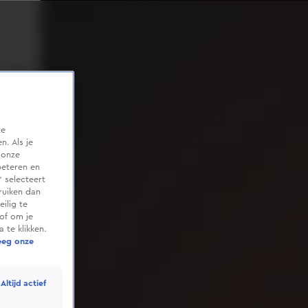
te
. Als je
 onze
beteren en
 selecteert
ruiken dan
ilig te
of om je
 te klikken.
eeg onze
Altijd actief