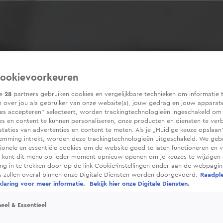
ookievoorkeuren
ze
28
partners gebruiken cookies en vergelijkbare technieken om informatie 
 over jou als gebruiker van onze website(s), jouw gedrag en jouw apparaten
ies accepteren” selecteert, worden trackingtechnologieën ingeschakeld om
es en content te kunnen personaliseren, onze producten en diensten te ver
taties van advertenties en content te meten. Als je „Huidige keuze opslaan”
temming intrekt, worden deze trackingtechnologieën uitgeschakeld. We geb
tionele en essentiële cookies om de website goed te laten functioneren en ve
 kunt dit menu op ieder moment opnieuw openen om je keuzes te wijzigen 
g in te trekken door op de link Cookie-instellingen onder aan de webpagina
es zullen overal binnen onze Digitale Diensten worden doorgevoerd.
Raadpl
laring voor meer informatie.
Bekijk hier onze Digitale Diensten.
eel & Essentieel