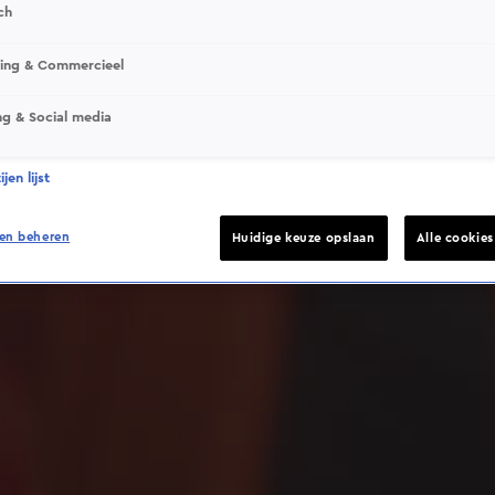
ch
sing & Commercieel
ng & Social media
Deze video is niet beschikbaar op je huidige locatie
jen lijst
en beheren
Huidige keuze opslaan
Alle cookie