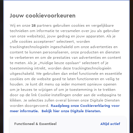
0
seconds
of
Jouw cookievoorkeuren
1
minute,
39
Wij en onze
28
partners gebruiken cookies en vergelijkbare
seconds
technieken om informatie te verzamelen over jou als gebruiker
van onze website(s), jouw gedrag en jouw apparaten. Als je
„Alle cookies accepteren” selecteert, worden
trackingtechnologieën ingeschakeld om onze advertenties en
content te kunnen personaliseren, onze producten en diensten
te verbeteren en om de prestaties van advertenties en content
te meten. Als je „Huidige keuze opslaan” selecteert of je
toestemming intrekt, worden deze trackingtechnologieën
uitgeschakeld. We gebruiken dan enkel functionele en essentiële
cookies om de website goed te laten functioneren en veilig te
houden. Je kunt dit menu op ieder moment opnieuw openen
om je keuzes te wijzigen of om je toestemming in te trekken
door op de link Cookie-instellingen onder aan de webpagina te
klikken. Je selecties zullen overal binnen onze Digitale Diensten
worden doorgevoerd.
Raadpleeg onze Cookieverklaring voor
meer informatie.
Bekijk hier onze Digitale Diensten.
Altijd actief
Functioneel & Essentieel