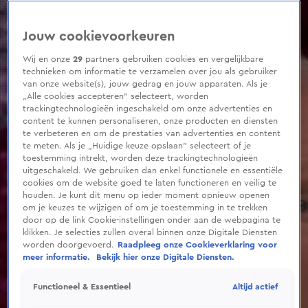
0
seconds
of
Jouw cookievoorkeuren
8
minutes,
29
Wij en onze
29
partners gebruiken cookies en vergelijkbare
seconds
technieken om informatie te verzamelen over jou als gebruiker
van onze website(s), jouw gedrag en jouw apparaten. Als je
„Alle cookies accepteren” selecteert, worden
trackingtechnologieën ingeschakeld om onze advertenties en
content te kunnen personaliseren, onze producten en diensten
te verbeteren en om de prestaties van advertenties en content
te meten. Als je „Huidige keuze opslaan” selecteert of je
toestemming intrekt, worden deze trackingtechnologieën
uitgeschakeld. We gebruiken dan enkel functionele en essentiële
cookies om de website goed te laten functioneren en veilig te
houden. Je kunt dit menu op ieder moment opnieuw openen
om je keuzes te wijzigen of om je toestemming in te trekken
door op de link Cookie-instellingen onder aan de webpagina te
klikken. Je selecties zullen overal binnen onze Digitale Diensten
worden doorgevoerd.
Raadpleeg onze Cookieverklaring voor
meer informatie.
Bekijk hier onze Digitale Diensten.
Altijd actief
Functioneel & Essentieel