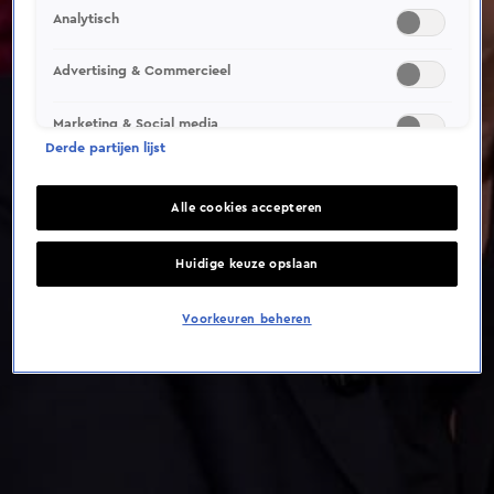
This video file cannot be
Analytisch
played.
(Error Code: 232011)
Advertising & Commercieel
Marketing & Social media
Derde partijen lijst
Alle cookies accepteren
Huidige keuze opslaan
Voorkeuren beheren