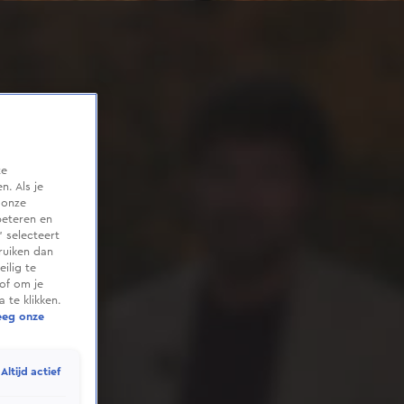
te
. Als je
 onze
beteren en
 selecteert
ruiken dan
ilig te
of om je
 te klikken.
eeg onze
Altijd actief