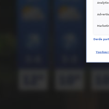
Analytis
Adverti
Marketi
Derde parti
Voorkeur