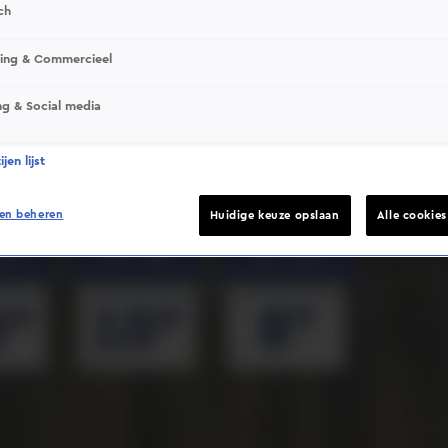
ch
sing & Commercieel
ng & Social media
Deze video is niet beschikbaar op je huidige locatie
jen lijst
en beheren
Huidige keuze opslaan
Alle cookie