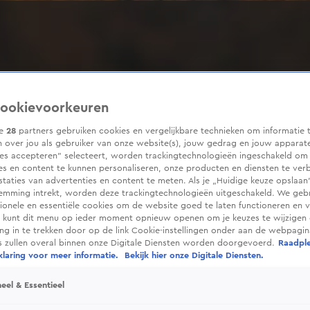
ookievoorkeuren
ze
28
partners gebruiken cookies en vergelijkbare technieken om informatie 
 over jou als gebruiker van onze website(s), jouw gedrag en jouw apparaten
ies accepteren” selecteert, worden trackingtechnologieën ingeschakeld om
es en content te kunnen personaliseren, onze producten en diensten te ver
taties van advertenties en content te meten. Als je „Huidige keuze opslaan”
temming intrekt, worden deze trackingtechnologieën uitgeschakeld. We geb
tionele en essentiële cookies om de website goed te laten functioneren en ve
 kunt dit menu op ieder moment opnieuw openen om je keuzes te wijzigen 
g in te trekken door op de link Cookie-instellingen onder aan de webpagina
es zullen overal binnen onze Digitale Diensten worden doorgevoerd.
Raadpl
laring voor meer informatie.
Bekijk hier onze Digitale Diensten.
eel & Essentieel