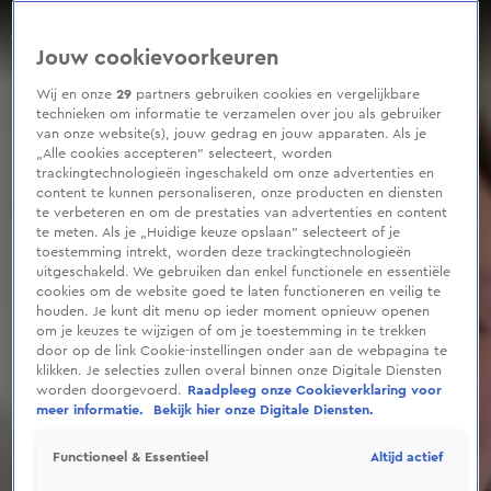
0
seconds
OML-Eva viert het leven
of
Jouw cookievoorkeuren
16
seconds
Wij en onze
29
partners gebruiken cookies en vergelijkbare
technieken om informatie te verzamelen over jou als gebruiker
van onze website(s), jouw gedrag en jouw apparaten. Als je
„Alle cookies accepteren” selecteert, worden
trackingtechnologieën ingeschakeld om onze advertenties en
content te kunnen personaliseren, onze producten en diensten
te verbeteren en om de prestaties van advertenties en content
te meten. Als je „Huidige keuze opslaan” selecteert of je
toestemming intrekt, worden deze trackingtechnologieën
uitgeschakeld. We gebruiken dan enkel functionele en essentiële
cookies om de website goed te laten functioneren en veilig te
houden. Je kunt dit menu op ieder moment opnieuw openen
om je keuzes te wijzigen of om je toestemming in te trekken
door op de link Cookie-instellingen onder aan de webpagina te
klikken. Je selecties zullen overal binnen onze Digitale Diensten
worden doorgevoerd.
Raadpleeg onze Cookieverklaring voor
meer informatie.
Bekijk hier onze Digitale Diensten.
Altijd actief
Functioneel & Essentieel