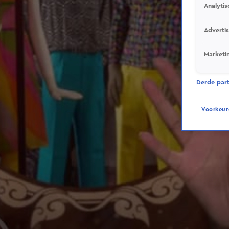
Analytis
Adverti
Marketi
Derde parti
Voorkeur