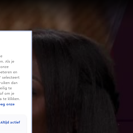
te
. Als je
 onze
beteren en
 selecteert
ruiken dan
ilig te
of om je
 te klikken.
eeg onze
Altijd actief