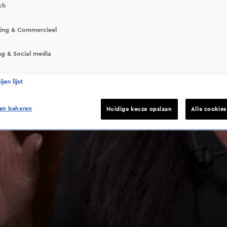
ch
sing & Commercieel
ng & Social media
jen lijst
en beheren
Huidige keuze opslaan
Alle cookie