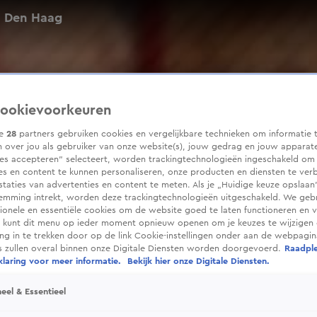
n Den Haag
ookievoorkeuren
ze
28
partners gebruiken cookies en vergelijkbare technieken om informatie 
 over jou als gebruiker van onze website(s), jouw gedrag en jouw apparaten
ies accepteren” selecteert, worden trackingtechnologieën ingeschakeld om
es en content te kunnen personaliseren, onze producten en diensten te ver
taties van advertenties en content te meten. Als je „Huidige keuze opslaan”
temming intrekt, worden deze trackingtechnologieën uitgeschakeld. We geb
tionele en essentiële cookies om de website goed te laten functioneren en ve
 kunt dit menu op ieder moment opnieuw openen om je keuzes te wijzigen 
g in te trekken door op de link Cookie-instellingen onder aan de webpagina
es zullen overal binnen onze Digitale Diensten worden doorgevoerd.
Raadpl
laring voor meer informatie.
Bekijk hier onze Digitale Diensten.
eel & Essentieel