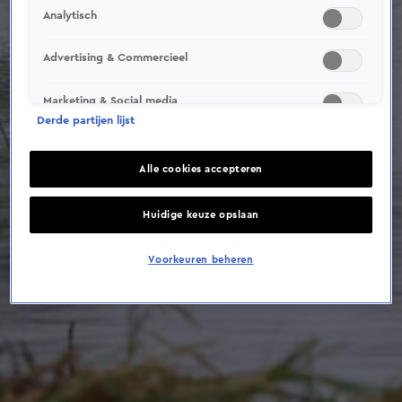
This video file cannot be
Analytisch
played.
(Error Code: 232011)
Advertising & Commercieel
Marketing & Social media
Derde partijen lijst
Alle cookies accepteren
Huidige keuze opslaan
Voorkeuren beheren