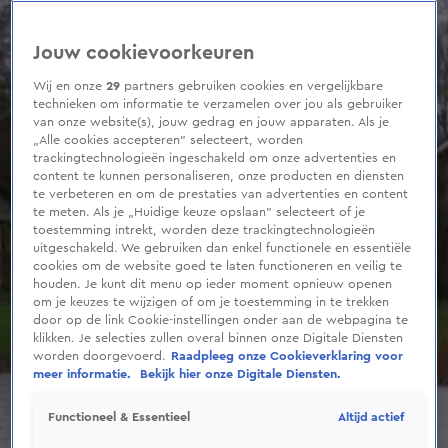
0
seconds
of
Jouw cookievoorkeuren
37
seconds
Wij en onze
29
partners gebruiken cookies en vergelijkbare
technieken om informatie te verzamelen over jou als gebruiker
van onze website(s), jouw gedrag en jouw apparaten. Als je
„Alle cookies accepteren” selecteert, worden
trackingtechnologieën ingeschakeld om onze advertenties en
content te kunnen personaliseren, onze producten en diensten
te verbeteren en om de prestaties van advertenties en content
te meten. Als je „Huidige keuze opslaan” selecteert of je
toestemming intrekt, worden deze trackingtechnologieën
uitgeschakeld. We gebruiken dan enkel functionele en essentiële
cookies om de website goed te laten functioneren en veilig te
houden. Je kunt dit menu op ieder moment opnieuw openen
om je keuzes te wijzigen of om je toestemming in te trekken
door op de link Cookie-instellingen onder aan de webpagina te
klikken. Je selecties zullen overal binnen onze Digitale Diensten
worden doorgevoerd.
Raadpleeg onze Cookieverklaring voor
meer informatie.
Bekijk hier onze Digitale Diensten.
Altijd actief
Functioneel & Essentieel