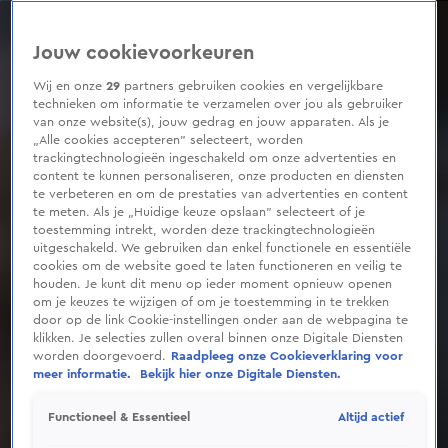
0
seconds
of
Jouw cookievoorkeuren
5
minutes,
39
Wij en onze
29
partners gebruiken cookies en vergelijkbare
seconds
technieken om informatie te verzamelen over jou als gebruiker
van onze website(s), jouw gedrag en jouw apparaten. Als je
„Alle cookies accepteren” selecteert, worden
trackingtechnologieën ingeschakeld om onze advertenties en
content te kunnen personaliseren, onze producten en diensten
te verbeteren en om de prestaties van advertenties en content
te meten. Als je „Huidige keuze opslaan” selecteert of je
toestemming intrekt, worden deze trackingtechnologieën
uitgeschakeld. We gebruiken dan enkel functionele en essentiële
cookies om de website goed te laten functioneren en veilig te
houden. Je kunt dit menu op ieder moment opnieuw openen
om je keuzes te wijzigen of om je toestemming in te trekken
door op de link Cookie-instellingen onder aan de webpagina te
klikken. Je selecties zullen overal binnen onze Digitale Diensten
worden doorgevoerd.
Raadpleeg onze Cookieverklaring voor
meer informatie.
Bekijk hier onze Digitale Diensten.
Altijd actief
Functioneel & Essentieel