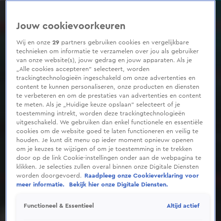
0
seconds
of
Jouw cookievoorkeuren
5
minutes,
50
Wij en onze
29
partners gebruiken cookies en vergelijkbare
seconds
technieken om informatie te verzamelen over jou als gebruiker
van onze website(s), jouw gedrag en jouw apparaten. Als je
„Alle cookies accepteren” selecteert, worden
trackingtechnologieën ingeschakeld om onze advertenties en
content te kunnen personaliseren, onze producten en diensten
te verbeteren en om de prestaties van advertenties en content
te meten. Als je „Huidige keuze opslaan” selecteert of je
toestemming intrekt, worden deze trackingtechnologieën
uitgeschakeld. We gebruiken dan enkel functionele en essentiële
cookies om de website goed te laten functioneren en veilig te
houden. Je kunt dit menu op ieder moment opnieuw openen
om je keuzes te wijzigen of om je toestemming in te trekken
door op de link Cookie-instellingen onder aan de webpagina te
klikken. Je selecties zullen overal binnen onze Digitale Diensten
worden doorgevoerd.
Raadpleeg onze Cookieverklaring voor
meer informatie.
Bekijk hier onze Digitale Diensten.
Altijd actief
Functioneel & Essentieel