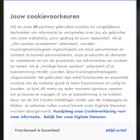
0
seconds
of
Jouw cookievoorkeuren
3
minutes,
47
Wij en onze
29
partners gebruiken cookies en vergelijkbare
seconds
technieken om informatie te verzamelen over jou als gebruiker
van onze website(s), jouw gedrag en jouw apparaten. Als je
„Alle cookies accepteren” selecteert, worden
trackingtechnologieën ingeschakeld om onze advertenties en
content te kunnen personaliseren, onze producten en diensten
te verbeteren en om de prestaties van advertenties en content
te meten. Als je „Huidige keuze opslaan” selecteert of je
toestemming intrekt, worden deze trackingtechnologieën
uitgeschakeld. We gebruiken dan enkel functionele en essentiële
cookies om de website goed te laten functioneren en veilig te
houden. Je kunt dit menu op ieder moment opnieuw openen
om je keuzes te wijzigen of om je toestemming in te trekken
door op de link Cookie-instellingen onder aan de webpagina te
klikken. Je selecties zullen overal binnen onze Digitale Diensten
worden doorgevoerd.
Raadpleeg onze Cookieverklaring voor
meer informatie.
Bekijk hier onze Digitale Diensten.
Altijd actief
Functioneel & Essentieel