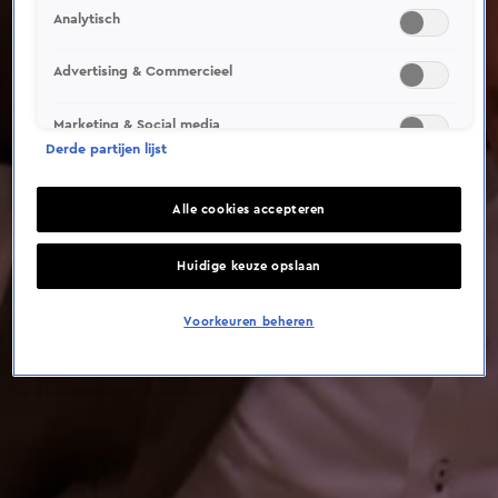
This video file cannot be
Analytisch
played.
(Error Code: 232011)
Advertising & Commercieel
Marketing & Social media
Derde partijen lijst
Alle cookies accepteren
Huidige keuze opslaan
Voorkeuren beheren