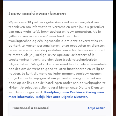
0
seconds
of
Jouw cookievoorkeuren
48
seconds
Wij en onze
28
partners gebruiken cookies en vergelijkbare
technieken om informatie te verzamelen over jou als gebruiker
van onze website(s), jouw gedrag en jouw apparaten. Als je
„Alle cookies accepteren” selecteert, worden
trackingtechnologieën ingeschakeld om onze advertenties en
content te kunnen personaliseren, onze producten en diensten
te verbeteren en om de prestaties van advertenties en content
te meten. Als je „Huidige keuze opslaan” selecteert of je
toestemming intrekt, worden deze trackingtechnologieën
uitgeschakeld. We gebruiken dan enkel functionele en essentiële
cookies om de website goed te laten functioneren en veilig te
houden. Je kunt dit menu op ieder moment opnieuw openen
om je keuzes te wijzigen of om je toestemming in te trekken
door op de link Cookie-instellingen onder aan de webpagina te
klikken. Je selecties zullen overal binnen onze Digitale Diensten
worden doorgevoerd.
Raadpleeg onze Cookieverklaring voor
meer informatie.
Bekijk hier onze Digitale Diensten.
Altijd actief
Functioneel & Essentieel