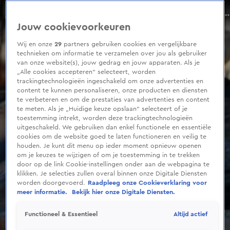
0
seconds
Bizarre crash bij Deurne: paal doorboort auto
of
Aflevering 16, Seizoen 2026
Jouw cookievoorkeuren
35
seconds
Wij en onze
29
partners gebruiken cookies en vergelijkbare
technieken om informatie te verzamelen over jou als gebruiker
van onze website(s), jouw gedrag en jouw apparaten. Als je
„Alle cookies accepteren” selecteert, worden
trackingtechnologieën ingeschakeld om onze advertenties en
content te kunnen personaliseren, onze producten en diensten
te verbeteren en om de prestaties van advertenties en content
te meten. Als je „Huidige keuze opslaan” selecteert of je
toestemming intrekt, worden deze trackingtechnologieën
uitgeschakeld. We gebruiken dan enkel functionele en essentiële
cookies om de website goed te laten functioneren en veilig te
houden. Je kunt dit menu op ieder moment opnieuw openen
om je keuzes te wijzigen of om je toestemming in te trekken
door op de link Cookie-instellingen onder aan de webpagina te
klikken. Je selecties zullen overal binnen onze Digitale Diensten
worden doorgevoerd.
Raadpleeg onze Cookieverklaring voor
meer informatie.
Bekijk hier onze Digitale Diensten.
Altijd actief
Functioneel & Essentieel