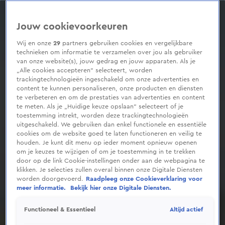
0
seconds
of
Jouw cookievoorkeuren
1
minute,
3
Wij en onze
29
partners gebruiken cookies en vergelijkbare
seconds
technieken om informatie te verzamelen over jou als gebruiker
van onze website(s), jouw gedrag en jouw apparaten. Als je
„Alle cookies accepteren” selecteert, worden
trackingtechnologieën ingeschakeld om onze advertenties en
content te kunnen personaliseren, onze producten en diensten
te verbeteren en om de prestaties van advertenties en content
te meten. Als je „Huidige keuze opslaan” selecteert of je
toestemming intrekt, worden deze trackingtechnologieën
uitgeschakeld. We gebruiken dan enkel functionele en essentiële
cookies om de website goed te laten functioneren en veilig te
houden. Je kunt dit menu op ieder moment opnieuw openen
om je keuzes te wijzigen of om je toestemming in te trekken
door op de link Cookie-instellingen onder aan de webpagina te
klikken. Je selecties zullen overal binnen onze Digitale Diensten
worden doorgevoerd.
Raadpleeg onze Cookieverklaring voor
meer informatie.
Bekijk hier onze Digitale Diensten.
Altijd actief
Functioneel & Essentieel