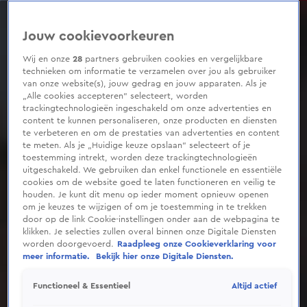
0
seconds
of
Jouw cookievoorkeuren
2
minutes,
3
Wij en onze
28
partners gebruiken cookies en vergelijkbare
seconds
technieken om informatie te verzamelen over jou als gebruiker
van onze website(s), jouw gedrag en jouw apparaten. Als je
„Alle cookies accepteren” selecteert, worden
trackingtechnologieën ingeschakeld om onze advertenties en
content te kunnen personaliseren, onze producten en diensten
te verbeteren en om de prestaties van advertenties en content
te meten. Als je „Huidige keuze opslaan” selecteert of je
toestemming intrekt, worden deze trackingtechnologieën
uitgeschakeld. We gebruiken dan enkel functionele en essentiële
cookies om de website goed te laten functioneren en veilig te
houden. Je kunt dit menu op ieder moment opnieuw openen
om je keuzes te wijzigen of om je toestemming in te trekken
door op de link Cookie-instellingen onder aan de webpagina te
klikken. Je selecties zullen overal binnen onze Digitale Diensten
worden doorgevoerd.
Raadpleeg onze Cookieverklaring voor
meer informatie.
Bekijk hier onze Digitale Diensten.
Altijd actief
Functioneel & Essentieel