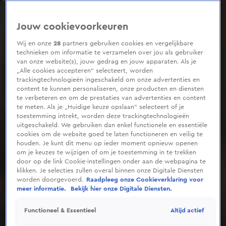
0
seconds
of
Jouw cookievoorkeuren
39
seconds
Wij en onze
28
partners gebruiken cookies en vergelijkbare
technieken om informatie te verzamelen over jou als gebruiker
van onze website(s), jouw gedrag en jouw apparaten. Als je
„Alle cookies accepteren” selecteert, worden
trackingtechnologieën ingeschakeld om onze advertenties en
content te kunnen personaliseren, onze producten en diensten
te verbeteren en om de prestaties van advertenties en content
te meten. Als je „Huidige keuze opslaan” selecteert of je
toestemming intrekt, worden deze trackingtechnologieën
uitgeschakeld. We gebruiken dan enkel functionele en essentiële
cookies om de website goed te laten functioneren en veilig te
houden. Je kunt dit menu op ieder moment opnieuw openen
om je keuzes te wijzigen of om je toestemming in te trekken
door op de link Cookie-instellingen onder aan de webpagina te
klikken. Je selecties zullen overal binnen onze Digitale Diensten
worden doorgevoerd.
Raadpleeg onze Cookieverklaring voor
meer informatie.
Bekijk hier onze Digitale Diensten.
Altijd actief
Functioneel & Essentieel