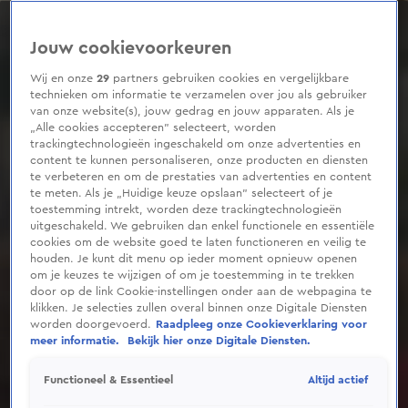
0
seconds
of
Jouw cookievoorkeuren
27
seconds
Wij en onze
29
partners gebruiken cookies en vergelijkbare
technieken om informatie te verzamelen over jou als gebruiker
van onze website(s), jouw gedrag en jouw apparaten. Als je
„Alle cookies accepteren” selecteert, worden
trackingtechnologieën ingeschakeld om onze advertenties en
content te kunnen personaliseren, onze producten en diensten
te verbeteren en om de prestaties van advertenties en content
te meten. Als je „Huidige keuze opslaan” selecteert of je
toestemming intrekt, worden deze trackingtechnologieën
uitgeschakeld. We gebruiken dan enkel functionele en essentiële
cookies om de website goed te laten functioneren en veilig te
houden. Je kunt dit menu op ieder moment opnieuw openen
om je keuzes te wijzigen of om je toestemming in te trekken
door op de link Cookie-instellingen onder aan de webpagina te
klikken. Je selecties zullen overal binnen onze Digitale Diensten
worden doorgevoerd.
Raadpleeg onze Cookieverklaring voor
meer informatie.
Bekijk hier onze Digitale Diensten.
Altijd actief
Functioneel & Essentieel