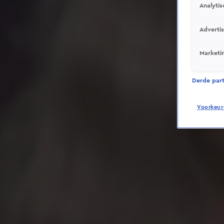
Analytis
Adverti
Marketi
Derde parti
Voorkeur