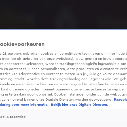
ookievoorkeuren
ze
28
partners gebruiken cookies en vergelijkbare technieken om informatie 
 over jou als gebruiker van onze website(s), jouw gedrag en jouw apparaten
ies accepteren” selecteert, worden trackingtechnologieën ingeschakeld om
es en content te kunnen personaliseren, onze producten en diensten te ver
taties van advertenties en content te meten. Als je „Huidige keuze opslaan”
temming intrekt, worden deze trackingtechnologieën uitgeschakeld. We geb
tionele en essentiële cookies om de website goed te laten functioneren en ve
 kunt dit menu op ieder moment opnieuw openen om je keuzes te wijzigen 
g in te trekken door op de link Cookie-instellingen onder aan de webpagina
es zullen overal binnen onze Digitale Diensten worden doorgevoerd.
Raadpl
laring voor meer informatie.
Bekijk hier onze Digitale Diensten.
eel & Essentieel