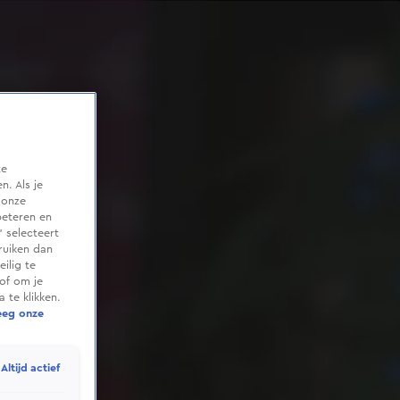
te
. Als je
 onze
beteren en
 selecteert
ruiken dan
ilig te
of om je
 te klikken.
eeg onze
Altijd actief