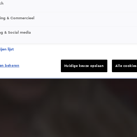
ch
sing & Commercieel
ng & Social media
Deze video is niet beschikbaar op je huidige locatie
jen lijst
en beheren
Huidige keuze opslaan
Alle cookie