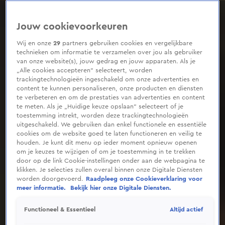
0
seconds
of
Jouw cookievoorkeuren
26
seconds
Wij en onze
29
partners gebruiken cookies en vergelijkbare
technieken om informatie te verzamelen over jou als gebruiker
van onze website(s), jouw gedrag en jouw apparaten. Als je
„Alle cookies accepteren” selecteert, worden
trackingtechnologieën ingeschakeld om onze advertenties en
content te kunnen personaliseren, onze producten en diensten
te verbeteren en om de prestaties van advertenties en content
te meten. Als je „Huidige keuze opslaan” selecteert of je
toestemming intrekt, worden deze trackingtechnologieën
uitgeschakeld. We gebruiken dan enkel functionele en essentiële
cookies om de website goed te laten functioneren en veilig te
houden. Je kunt dit menu op ieder moment opnieuw openen
om je keuzes te wijzigen of om je toestemming in te trekken
door op de link Cookie-instellingen onder aan de webpagina te
klikken. Je selecties zullen overal binnen onze Digitale Diensten
worden doorgevoerd.
Raadpleeg onze Cookieverklaring voor
meer informatie.
Bekijk hier onze Digitale Diensten.
Altijd actief
Functioneel & Essentieel