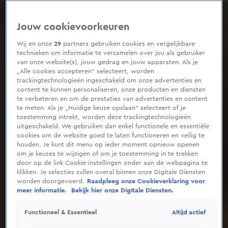
0
seconds
of
Jouw cookievoorkeuren
26
seconds
Wij en onze
29
partners gebruiken cookies en vergelijkbare
technieken om informatie te verzamelen over jou als gebruiker
van onze website(s), jouw gedrag en jouw apparaten. Als je
„Alle cookies accepteren” selecteert, worden
trackingtechnologieën ingeschakeld om onze advertenties en
content te kunnen personaliseren, onze producten en diensten
te verbeteren en om de prestaties van advertenties en content
te meten. Als je „Huidige keuze opslaan” selecteert of je
toestemming intrekt, worden deze trackingtechnologieën
uitgeschakeld. We gebruiken dan enkel functionele en essentiële
cookies om de website goed te laten functioneren en veilig te
houden. Je kunt dit menu op ieder moment opnieuw openen
om je keuzes te wijzigen of om je toestemming in te trekken
door op de link Cookie-instellingen onder aan de webpagina te
klikken. Je selecties zullen overal binnen onze Digitale Diensten
worden doorgevoerd.
Raadpleeg onze Cookieverklaring voor
meer informatie.
Bekijk hier onze Digitale Diensten.
Altijd actief
Functioneel & Essentieel