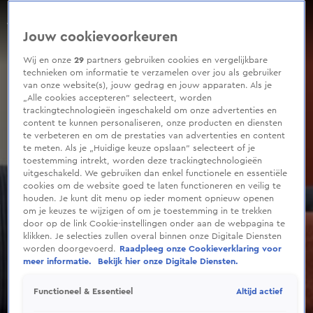
0
seconds
Zorgen om gezondheid Patricia Paay
of
Aflevering 127, Seizoen 2026
Jouw cookievoorkeuren
2
minutes,
44
Wij en onze
29
partners gebruiken cookies en vergelijkbare
seconds
technieken om informatie te verzamelen over jou als gebruiker
van onze website(s), jouw gedrag en jouw apparaten. Als je
„Alle cookies accepteren” selecteert, worden
trackingtechnologieën ingeschakeld om onze advertenties en
content te kunnen personaliseren, onze producten en diensten
te verbeteren en om de prestaties van advertenties en content
te meten. Als je „Huidige keuze opslaan” selecteert of je
toestemming intrekt, worden deze trackingtechnologieën
uitgeschakeld. We gebruiken dan enkel functionele en essentiële
cookies om de website goed te laten functioneren en veilig te
houden. Je kunt dit menu op ieder moment opnieuw openen
om je keuzes te wijzigen of om je toestemming in te trekken
door op de link Cookie-instellingen onder aan de webpagina te
klikken. Je selecties zullen overal binnen onze Digitale Diensten
worden doorgevoerd.
Raadpleeg onze Cookieverklaring voor
meer informatie.
Bekijk hier onze Digitale Diensten.
Altijd actief
Functioneel & Essentieel