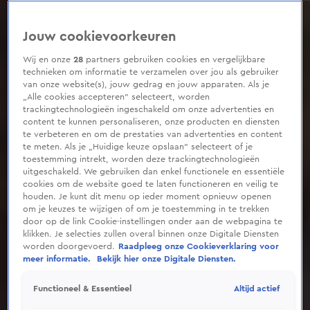
0
seconds
of
Jouw cookievoorkeuren
2
minutes,
45
Wij en onze
28
partners gebruiken cookies en vergelijkbare
seconds
technieken om informatie te verzamelen over jou als gebruiker
van onze website(s), jouw gedrag en jouw apparaten. Als je
„Alle cookies accepteren” selecteert, worden
trackingtechnologieën ingeschakeld om onze advertenties en
content te kunnen personaliseren, onze producten en diensten
te verbeteren en om de prestaties van advertenties en content
te meten. Als je „Huidige keuze opslaan” selecteert of je
toestemming intrekt, worden deze trackingtechnologieën
uitgeschakeld. We gebruiken dan enkel functionele en essentiële
cookies om de website goed te laten functioneren en veilig te
houden. Je kunt dit menu op ieder moment opnieuw openen
om je keuzes te wijzigen of om je toestemming in te trekken
door op de link Cookie-instellingen onder aan de webpagina te
klikken. Je selecties zullen overal binnen onze Digitale Diensten
worden doorgevoerd.
Raadpleeg onze Cookieverklaring voor
meer informatie.
Bekijk hier onze Digitale Diensten.
Altijd actief
Functioneel & Essentieel