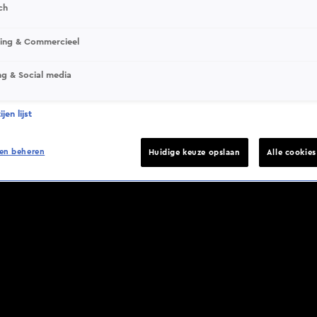
ch
sing & Commercieel
ng & Social media
jen lijst
en beheren
Huidige keuze opslaan
Alle cookie