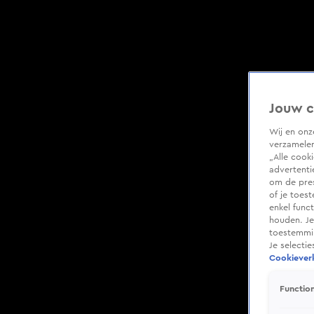
Jouw c
Wij en on
verzamelen
„Alle cook
advertenti
om de pres
of je toes
enkel func
houden. Je
toestemmin
Je selecti
Cookieverk
Function