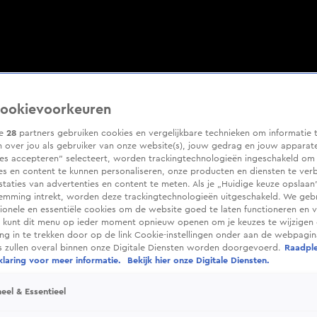
ookievoorkeuren
ze
28
partners gebruiken cookies en vergelijkbare technieken om informatie 
 over jou als gebruiker van onze website(s), jouw gedrag en jouw apparaten
ies accepteren” selecteert, worden trackingtechnologieën ingeschakeld om
es en content te kunnen personaliseren, onze producten en diensten te ver
taties van advertenties en content te meten. Als je „Huidige keuze opslaan”
temming intrekt, worden deze trackingtechnologieën uitgeschakeld. We geb
tionele en essentiële cookies om de website goed te laten functioneren en ve
 kunt dit menu op ieder moment opnieuw openen om je keuzes te wijzigen 
g in te trekken door op de link Cookie-instellingen onder aan de webpagina
es zullen overal binnen onze Digitale Diensten worden doorgevoerd.
Raadpl
laring voor meer informatie.
Bekijk hier onze Digitale Diensten.
eel & Essentieel