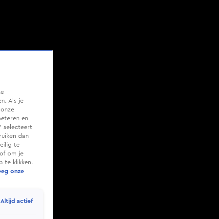
te
. Als je
 onze
beteren en
 selecteert
ruiken dan
ilig te
of om je
 te klikken.
eeg onze
Altijd actief