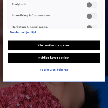
This video file cannot be
Analytisch
played.
(Error Code: 232011)
Advertising & Commercieel
Marketing & Social media
Derde partijen lijst
Alle cookies accepteren
Huidige keuze opslaan
Voorkeuren beheren