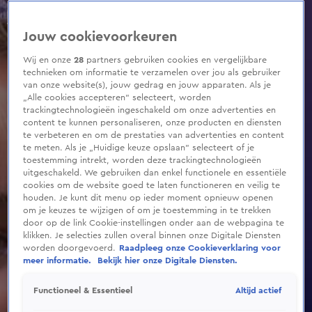
0
seconds
of
Jouw cookievoorkeuren
15
seconds
Wij en onze
28
partners gebruiken cookies en vergelijkbare
technieken om informatie te verzamelen over jou als gebruiker
van onze website(s), jouw gedrag en jouw apparaten. Als je
„Alle cookies accepteren” selecteert, worden
trackingtechnologieën ingeschakeld om onze advertenties en
content te kunnen personaliseren, onze producten en diensten
te verbeteren en om de prestaties van advertenties en content
te meten. Als je „Huidige keuze opslaan” selecteert of je
toestemming intrekt, worden deze trackingtechnologieën
uitgeschakeld. We gebruiken dan enkel functionele en essentiële
cookies om de website goed te laten functioneren en veilig te
houden. Je kunt dit menu op ieder moment opnieuw openen
om je keuzes te wijzigen of om je toestemming in te trekken
door op de link Cookie-instellingen onder aan de webpagina te
klikken. Je selecties zullen overal binnen onze Digitale Diensten
worden doorgevoerd.
Raadpleeg onze Cookieverklaring voor
meer informatie.
Bekijk hier onze Digitale Diensten.
Altijd actief
Functioneel & Essentieel